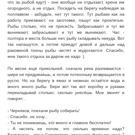
что за рыбой едут) - они вообще не отдыхают, хрена им
огородного, а не отдых. Посидеть на берегу наблюдая за
поплавком - забудьте, нет тут такого. Тут рыбаки как на
работу приезжают, на заготовки, пашут как проклятые.
Рыбы столько, что не присесть. Забрасывают и тут же
вынимают, забрасывают и тут же вынимают... Час -
полтора и места больше нет, рыбу складывать некуда. Вот
так напашутся, а потом приедут домой и дальше над
раковиной тонны рыбы чистят и мудохаются. Спасибо,
мне такого отдыха за даром не надо :)
По весне ещё прикольней, сначала река разливаются -
шире не придумаешь, а потом потихоньку возвращается в
русло. Но на берегу в ямах и низинах остаётся вода и
много много рыбы. Бери вот так вот коробку и руками
перекладывай столько, сколько унесёшь. Мне звонят и
говорят...
- Черняков, поехали рыбу собирать!
- Спасибо, не хочу...
- Ты не понимаешь, это много и главное бесплатно!
- А чистить ее потом, это сколько времени надо?
Бесплатно - это в Суперсторе чищенное филе по цене 7