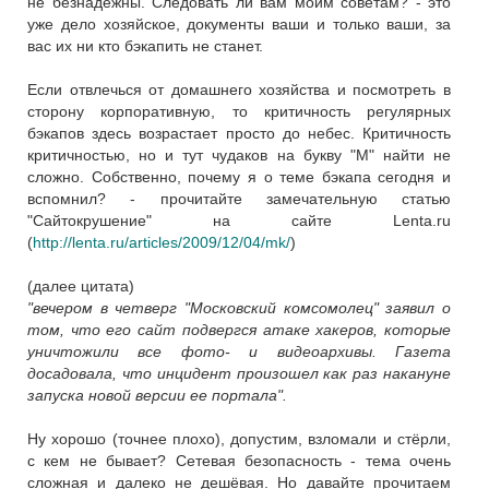
не безнадёжны. Следовать ли вам моим советам? - это
уже дело хозяйское, документы ваши и только ваши, за
вас их ни кто бэкапить не станет.
Если отвлечься от домашнего хозяйства и посмотреть в
сторону корпоративную, то критичность регулярных
бэкапов здесь возрастает просто до небес. Критичность
критичностью, но и тут чудаков на букву "М" найти не
сложно. Собственно, почему я о теме бэкапа сегодня и
вспомнил? - прочитайте замечательную статью
"Сайтокрушение" на сайте Lenta.ru
(
http://lenta.ru/articles/2009/12/04/mk/
)
(далее цитата)
"вечером в четверг "Московский комсомолец" заявил о
том, что его сайт подвергся атаке хакеров, которые
уничтожили все фото- и видеоархивы. Газета
досадовала, что инцидент произошел как раз накануне
запуска новой версии ее портала".
Ну хорошо (точнее плохо), допустим, взломали и стёрли,
с кем не бывает? Сетевая безопасность - тема очень
сложная и далеко не дешёвая. Но давайте прочитаем