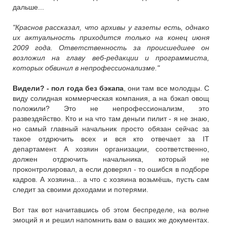
дальше...
"Краснов рассказал, что архивы у газеты есть, однако
их актуальность приходится только на конец июня
2009 года. Ответственность за происшедшее он
возложил на главу веб-редакции и программиста,
которых обвинил в непрофессионализме."
Видели? - пол года без бэкапа
, они там все молодцы. С
виду солидная коммерческая компания, а на бэкап овощ
положили? Это не непрофессионализм, это
развездяйство. Кто и на что там деньги пилит - я не знаю,
но самый главный начальник просто обязан сейчас за
такое отдрючить всех и вся кто отвечает за IT
департамент. А хозяин организации, соответственно,
должен отдрючить начальника, который не
проконтролировал, а если доверял - то ошибся в подборе
кадров. А хозяина... а что с хозяина возьмёшь, пусть сам
следит за своими доходами и потерями.
Вот так вот начитавшись об этом беспределе, на волне
эмоций я и решил напомнить вам о ваших же документах.