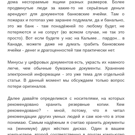
дома несгораемые ящики разных размеров. Более
продвинутые люди за какие-то не серьёзные деньги
арендуют для документов банковские ячейки. Там о
пожарах и потопах уже заранее подумали, да и банально,
это же банк - там понадёжней по любому будет, не
потеряются и не сопрут (во всяком случае, не так это
просто). Вот если будете у нас на Калыме... пардон... в
Канаде, можете даже не думать грабить банковские
ячейки - денег и драгоценностей там практически нет.
Минусы у цифровых документов есть, украсть их намного
легче, чем обычные бумажные документы. Хранение
электронной информации - это уже тема для отдельной
статьи. В данный момент мы обсуждаем только вопрос
потери оригиналов.
Далее давайте определимся с носителями, на которых
рекомендовано хранить резервные копии. Кем
рекомендовано? - мной, потому, что я читал
рекомендации других умных людей и сам кое-что в этом
понимаю. Самым надёжным я считаю хранить документы
на (минимум) двух жёстких дисках. Один в вашем
компьютере, второй соответственно в другом компьютер