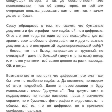
следующей потери, и так до бесконечности. Это
повествование - как об стенку горох, но всё-таки
очередная попытка рассказать вам о том, как и зачем
делается бэкап.
Сразу обращаюсь к тем, кто скажет, что бумажные
документы и фотографии - они надёжней, чем цифровые.
Ответьте мне тогда на один вопрос пожалуйста, где вы
храните свои альбомы с фотографиями и другие важные
документы, это несгораемый водонепроницаемый сейф?
- боюсь, что нет. Вывод напрашивается грустный, но
очевидный - даже не большой (типун мне на язык) пожар
или потоп уничтожит всё самое ценное за раз и навсегда.
Ой, и нету...
Возможно кто-то поспорит, что цифровые носители - как
бы тоже не особенно надёжны. Да возможно, поговорим
об этом подробней. Далее в повествовании я буду
использовать слово "документы". Под документами я
подразумеваю не только паспорта, права и всяческие
справки, но и бумажные фотографии и видеокассеты - в
общем, всё то, что не цифровое, но в принципе
оцифровке подлежит.