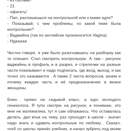
- 21
- офигеть!
- Пап, распишешься на контрольной или к маме идти?
- Показывай, с чем проблемы, по какой теме была
контрольная?
- Ваджайна (так по английски произносится Vagina)
- Ндааааа
Честно говоря, я уже было разогнавшись на разборку как
то опешил. Стал смотреть контрольную. А там - рисунок
ваджайны в профиль и в разрез, и стрелочки на разные
части показывают и надо подписать, где вход, выход, и как
точно это называется . А также 2 листа вопросов, зачем и
почему каждая часть и её предназначение в жизни
женщины.
Блин... прямо не седьмой класс, а курс молодого
гинеколога. Я тупо смотрю на рисунок, и понимаю, это
мне не математика, тут я сам облажаюсь. Что оставалась
делать, дал втык на тему, раз проходят в школе - значит
надо знать и сдавать контрольные по любому... Сказал,
чтоб со школы принёс учебник, и начал зубрить под моим