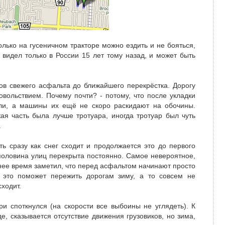
только на гусеничном тракторе можно ездить и не бояться,
 видел только в России 15 лет тому назад, и может быть
ров свежего асфальта до ближайшего перекрёстка. Дорогу
довольствием. Почему почти? - потому, что после укладки
ли, а машины их ещё не скоро раскидают на обочины.
ая часть была лучше тротуара, иногда тротуар был чуть
.
ть сразу как снег сходит и продолжается это до первого
 половина улиц перекрыта постоянно. Самое невероятное,
днее время заметил, что перед асфальтом начинают просто
, это поможет пережить дорогам зиму, а то совсем не
сходит.
ри споткнулся (на скорости все выбоины не углядеть). К
е, сказывается отсутствие движения грузовиков, но зима,