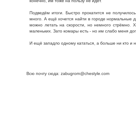
конечно, им тоже на пользу не идёт.
Подведём итоги. Быстро прокатится не получилос
много. А ещё хочется найти в городе нормальные до
можно летать на скорости, но немного стрёмно. Х
маленьких. Зато комары есть - но им слабо меня дог
И ещё западло одному кататься, а больше ни кто и н
Всю почту сюда: zabugrom@chestyle.com