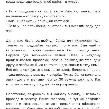
греха подальше решил я её нафиг - в мусор.
- Так с продуктами не поступают – объяснил мне коллега
по палате – колбасу нужно отварить!
- Как? У нас нет ни плиты, ни кастрюли...
- Зато у нас есть банка, в которой мы кипятим воду для
чая!
Да, у нас была волшебная банка для кипячения чая.
Только не подумайте наивно, что у нас был ещё и
кипятильник. Точнее кипятильник был, самодельный.
Берутся два технических лезвия Нева, к каждому
приделывается проволка, лезвия прикладываются друг
другу, а чтобы не было контакта – две спички между ними.
Всё это фиксируется с помощью ниток. Далее всё просто
– два провода в розетку и вперёд. Тут же банка начинала
ацки гудеть и меньше чем за 30 секунд закипала. Как
вспомню - так вздрогну, до сих пор страшно.
Собственно, покрошили мы колбасу в банку, и вставили
провода в розетку. Банка взревела, но тут же раздался
хлопок и свет погас... везде... целый этаж обесточили
(похоже, колбаса между лезвий застряла и коротнула).