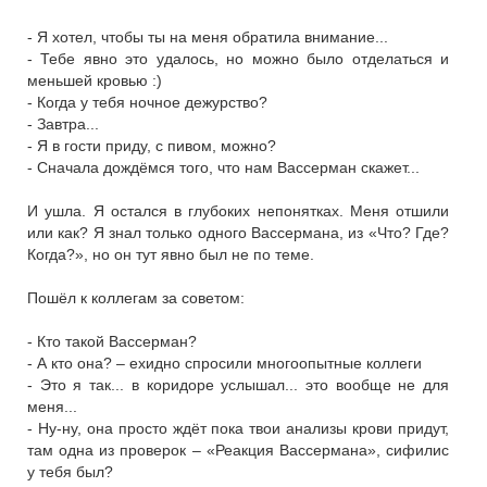
- Я хотел, чтобы ты на меня обратила внимание...
- Тебе явно это удалось, но можно было отделаться и
меньшей кровью :)
- Когда у тебя ночное дежурство?
- Завтра...
- Я в гости приду, с пивом, можно?
- Сначала дождёмся того, что нам Вассерман скажет...
И ушла. Я остался в глубоких непонятках. Меня отшили
или как? Я знал только одного Вассермана, из «Что? Где?
Когда?», но он тут явно был не по теме.
Пошёл к коллегам за советом:
- Кто такой Вассерман?
- А кто она? – ехидно спросили многоопытные коллеги
- Это я так... в коридоре услышал... это вообще не для
меня...
- Ну-ну, она просто ждёт пока твои анализы крови придут,
там одна из проверок – «Реакция Вассермана», сифилис
у тебя был?