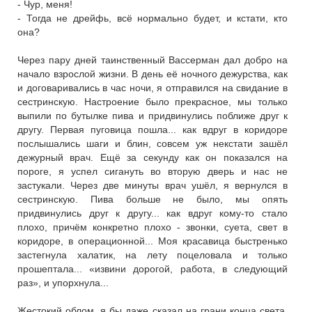
- Чур, меня!
- Тогда не дрейфь, всё нормально будет, и кстати, кто
она?
Через пару дней таинственный Вассерман дал добро на
начало взрослой жизни. В день её ночного дежурства, как
и договаривались в час ночи, я отправился на свидание в
сестринскую. Настроение было прекрасное, мы только
выпили по бутылке пива и придвинулись поближе друг к
другу. Первая пуговица пошла... как вдруг в коридоре
послышались шаги и блин, совсем уж некстати зашёл
дежурный врач. Ещё за секунду как он показался на
пороге, я успел сигануть во вторую дверь и нас не
застукали. Через две минуты врач ушёл, я вернулся в
сестринскую. Пива больше не было, мы опять
придвинулись друг к другу... как вдруг кому-то стало
плохо, причём конкретно плохо - звонки, суета, свет в
коридоре, в операционной... Моя красавица быстренько
застегнула халатик, на лету поцеловала и только
прошептала... «извини дорогой, работа, в следующий
раз», и упорхнула...
Жестокий облом, я бы даже сказал на грани конца света.