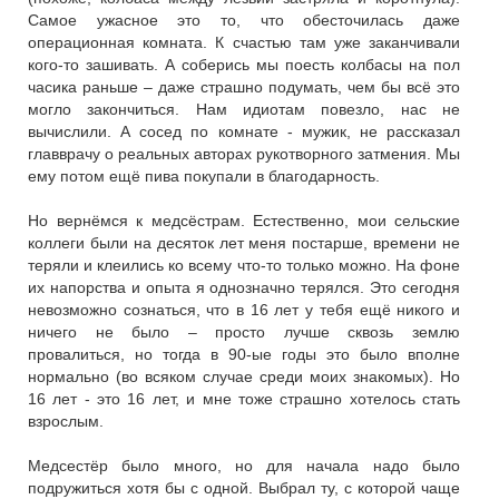
Самое ужасное это то, что обесточилась даже
операционная комната. К счастью там уже заканчивали
кого-то зашивать. А соберись мы поесть колбасы на пол
часика раньше – даже страшно подумать, чем бы всё это
могло закончиться. Нам идиотам повезло, нас не
вычислили. А сосед по комнате - мужик, не рассказал
главврачу о реальных авторах рукотворного затмения. Мы
ему потом ещё пива покупали в благодарность.
Но вернёмся к медсёстрам. Естественно, мои сельские
коллеги были на десяток лет меня постарше, времени не
теряли и клеились ко всему что-то только можно. На фоне
их напорства и опыта я однозначно терялся. Это сегодня
невозможно сознаться, что в 16 лет у тебя ещё никого и
ничего не было – просто лучше сквозь землю
провалиться, но тогда в 90-ые годы это было вполне
нормально (во всяком случае среди моих знакомых). Но
16 лет - это 16 лет, и мне тоже страшно хотелось стать
взрослым.
Медсестёр было много, но для начала надо было
подружиться хотя бы с одной. Выбрал ту, с которой чаще