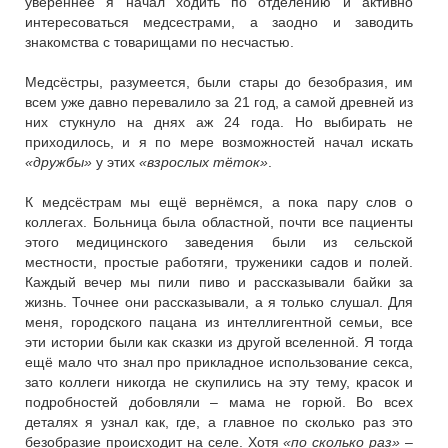
увереннее я начал ходить по отделению и активно
интересоваться медсестрами, а заодно и заводить
знакомства с товарищами по несчастью.
Медсёстры, разумеется, были стары до безобразия, им
всем уже давно перевалило за 21 год, а самой древней из
них стукнуло на днях аж 24 года. Но выбирать не
приходилось, и я по мере возможностей начал искать
«дружбы»
у этих
«взрослых тёток»
.
К медсёстрам мы ещё вернёмся, а пока пару слов о
коллегах. Больница была областной, почти все пациенты
этого медицинского заведения были из сельской
местности, простые работяги, труженики садов и полей.
Каждый вечер мы пили пиво и рассказывали байки за
жизнь. Точнее они рассказывали, а я только слушал. Для
меня, городского пацана из интеллигентной семьи, все
эти истории были как сказки из другой вселенной. Я тогда
ещё мало что знал про прикладное использование секса,
зато коллеги никогда не скупились на эту тему, красок и
подробностей добовляли – мама не горюй. Во всех
деталях я узнал как, где, а главное по сколько раз это
безобразие происходит на селе. Хотя
«по сколько раз»
–