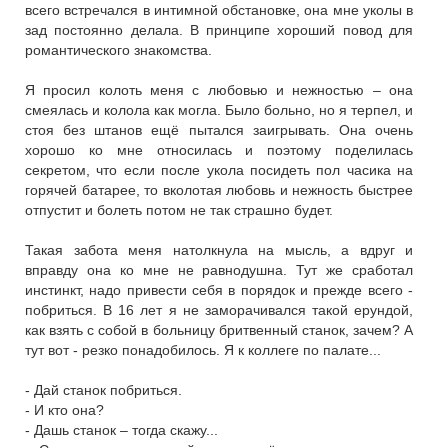
всего встречался в интимной обстановке, она мне уколы в
зад постоянно делала. В принципе хороший повод для
романтического знакомства.
Я просил колоть меня с любовью и нежностью – она
смеялась и колола как могла. Было больно, но я терпел, и
стоя без штанов ещё пытался заигрывать. Она очень
хорошо ко мне относилась и поэтому поделилась
секретом, что если после укола посидеть пол часика на
горячей батарее, то вколотая любовь и нежность быстрее
отпустит и болеть потом не так страшно будет.
Такая забота меня натолкнула на мысль, а вдруг и
вправду она ко мне не равнодушна. Тут же сработал
инстинкт, надо привести себя в порядок и прежде всего -
побриться. В 16 лет я не заморачивался такой ерундой,
как взять с собой в больницу бритвенный станок, зачем? А
тут вот - резко понадобилось. Я к коллеге по палате...
- Дай станок побриться.
- И кто она?
- Дашь станок – тогда скажу...