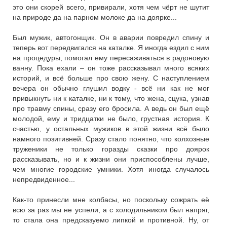
это они скорей всего, привирали, хотя чем чёрт не шутит
на природе да на парном молоке да на доярке...
Был мужик, автогонщик. Он в аварии повредил спину и
теперь вот передвигался на каталке. Я иногда ездил с ним
на процедуры, помогал ему пересаживаться в радоновую
ванну. Пока ехали – он тоже рассказывал много всяких
историй, и всё больше про свою жену. С наступлением
вечера он обычно глушил водку - всё ни как не мог
привыкнуть ни к каталке, ни к тому, что жена, сцука, узнав
про травму спины, сразу его бросила. А ведь он был ещё
молодой, ему и тридцатки не было, грустная история. К
счастью, у остальных мужиков в этой жизни всё было
намного позитивней. Сразу стало понятно, что колхозные
труженики не только горазды сказки про доярок
рассказывать, но и к жизни они приспособлены лучше,
чем многие городские умники. Хотя иногда случалось
непредвиденное...
Как-то принесли мне колбасы, но поскольку сожрать её
всю за раз мы не успели, а с холодильником был напряг,
то стала она предсказуемо липкой и противной. Ну, от