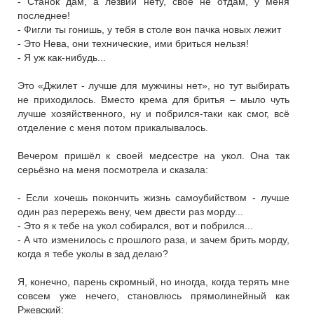
- Станок дам, а лезвий нету, своё не отдам, у меня
последнее!
- Фигли ты гонишь, у тебя в столе вон пачка новых лежит
- Это Нева, они технические, ими бриться нельзя!
- Я уж как-нибудь...
Это «Джилет - лучше для мужчины нет», но тут выбирать
не приходилось. Вместо крема для бритья – мыло чуть
лучше хозяйственного, ну и побрился-таки как смог, всё
отделение с меня потом прикалывалось.
Вечером пришёл к своей медсестре на укол. Она так
серьёзно на меня посмотрела и сказала:
- Если хочешь покончить жизнь самоубийством - лучше
один раз перережь вену, чем двести раз морду...
- Это я к тебе на укол собирался, вот и побрился...
- А что изменилось с прошлого раза, и зачем брить морду,
когда я тебе уколы в зад делаю?
Я, конечно, парень скромный, но иногда, когда терять мне
совсем уже нечего, становлюсь прямолинейный как
Ржевский: