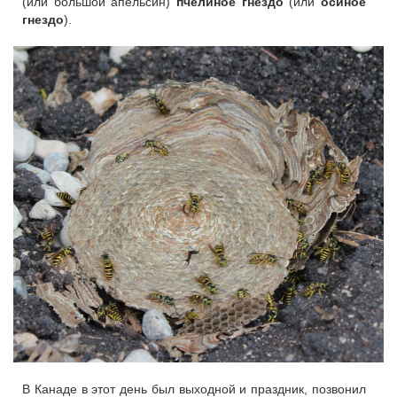
(или большой апельсин)
пчелиное гнездо
(или
осиное
гнездо
).
В Канаде в этот день был выходной и праздник, позвонил