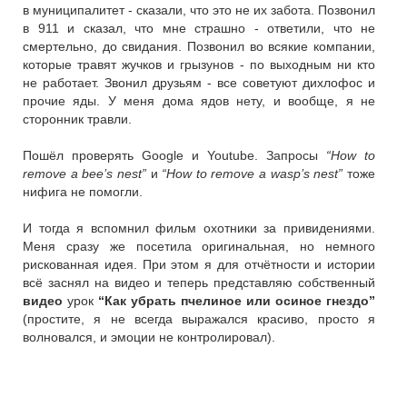
в муниципалитет - сказали, что это не их забота. Позвонил
в 911 и сказал, что мне страшно - ответили, что не
смертельно, до свидания. Позвонил во всякие компании,
которые травят жучков и грызунов - по выходным ни кто
не работает. Звонил друзьям - все советуют дихлофос и
прочие яды. У меня дома ядов нету, и вообще, я не
сторонник травли.
Пошёл проверять Google и Youtube. Запросы
“How to
remove a bee’s nest”
и
“How to remove a wasp’s nest”
тоже
нифига не помогли.
И тогда я вспомнил фильм охотники за привидениями.
Меня сразу же посетила оригинальная, но немного
рискованная идея. При этом я для отчётности и истории
всё заснял на видео и теперь представляю собственный
видео
урок
“Как убрать пчелиное или осиное гнездо”
(простите, я не всегда выражался красиво, просто я
волновался, и эмоции не контролировал).