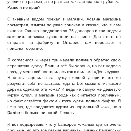
усилие на разрыв, а не рваться как застиранная рубашка.
Разве я не прав?
С гневным видом поехал в магазин. Хозяин магазина
посмотрел, языком поцокал поцокал и сказал, что я сам
виноват. Однако предложил за 75 долларов и три недели
заменить целиком кусок кожи на спине. Для этого её
отправят на фабрику в Онтарио, там перешьют и
пришлют обратно.
Я согласился и через три недели получил обратно свою
перешитую куртку. Блин, и всё бы хорошо, но вот неделю
назад у меня всё повторилось как в фильме «День сурка».
Я опять зацепился за ручку входной двери и тот же
результат себя не заставил ждать. Вот скажите, из какого
дерьма сделана эта кожа? И ведь не самую же дешёвую
куртку купил, и магазин вроде как считается приличный,
но факт остаётся фактом - кожа куртки полное фуфло. Я
не знаю, где продаются куртки из нормальной кожи, но в
Danier
я больше ни ногой. Печаль.
Я вот подозреваю, что у байкеров кожаные куртки очень
прочные, но это всё летние варианты, зимних байкерских