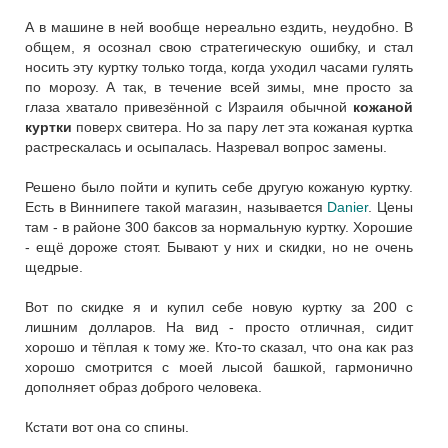
А в машине в ней вообще нереально ездить, неудобно. В
общем, я осознал свою стратегическую ошибку, и стал
носить эту куртку только тогда, когда уходил часами гулять
по морозу. А так, в течение всей зимы, мне просто за
глаза хватало привезённой с Израиля обычной
кожаной
куртки
поверх свитера. Но за пару лет эта кожаная куртка
растрескалась и осыпалась. Назревал вопрос замены.
Решено было пойти и купить себе другую кожаную куртку.
Есть в Виннипеге такой магазин, называется
Danier
. Цены
там - в районе 300 баксов за нормальную куртку. Хорошие
- ещё дороже стоят. Бывают у них и скидки, но не очень
щедрые.
Вот по скидке я и купил себе новую куртку за 200 с
лишним долларов. На вид - просто отличная, сидит
хорошо и тёплая к тому же. Кто-то сказал, что она как раз
хорошо смотрится с моей лысой башкой, гармонично
дополняет образ доброго человека.
Кстати вот она со спины.