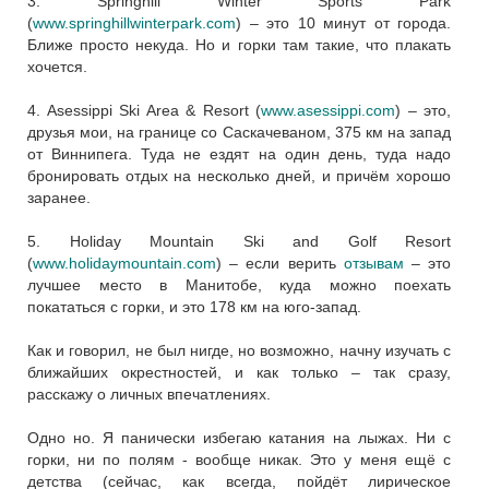
3. Springhill Winter Sports Park
(
www.springhillwinterpark.com
)
– это 10 минут от города.
Ближе просто некуда. Но и горки там такие, что плакать
хочется.
4. Asessippi Ski Area & Resort
(
www.asessippi.com
)
– это,
друзья мои, на границе со Саскачеваном, 375 км на запад
от Виннипега. Туда не ездят на один день, туда надо
бронировать отдых на несколько дней, и причём хорошо
заранее.
5. Holiday Mountain Ski and Golf Resort
(
www.holidaymountain.com
)
– если верить
отзывам
– это
лучшее место в Манитобе, куда можно поехать
покататься с горки, и это 178 км на юго-запад.
Как и говорил, не был нигде, но возможно, начну изучать с
ближайших окрестностей, и как только – так сразу,
расскажу о личных впечатлениях.
Одно но. Я панически избегаю катания на лыжах. Ни с
горки, ни по полям - вообще никак. Это у меня ещё с
детства (сейчас, как всегда, пойдёт лирическое