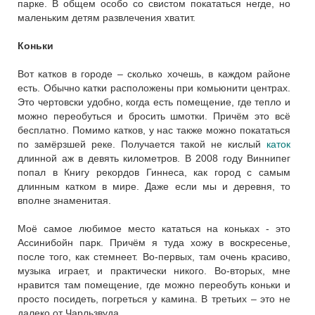
парке. В общем особо со свистом покататься негде, но
маленьким детям развлечения хватит.
Коньки
Вот катков в городе – сколько хочешь, в каждом районе
есть. Обычно катки расположены при комьюнити центрах.
Это чертовски удобно, когда есть помещение, где тепло и
можно переобуться и бросить шмотки. Причём это всё
бесплатно. Помимо катков, у нас также можно покататься
по замёрзшей реке. Получается такой не кислый
каток
длинной аж в девять километров. В 2008 году Виннипег
попал в Книгу рекордов Гиннеса, как город с самым
длинным катком в мире. Даже если мы и деревня, то
вполне знаменитая.
Моё самое любимое место кататься на коньках - это
Ассинибойн парк. Причём я туда хожу в воскресенье,
после того, как стемнеет. Во-первых, там очень красиво,
музыка играет, и практически никого. Во-вторых, мне
нравится там помещение, где можно переобуть коньки и
просто посидеть, погреться у камина. В третьих – это не
далеко от Чарльзвуда.