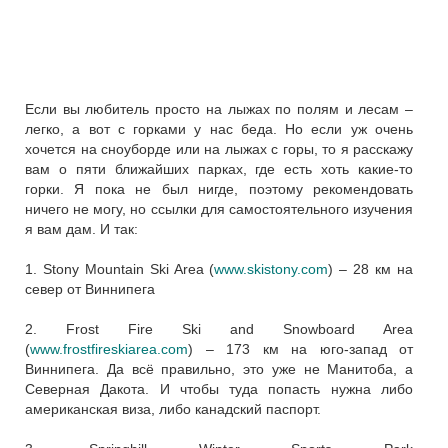
Если вы любитель просто на лыжах по полям и лесам –
легко, а вот с горками у нас беда. Но если уж очень
хочется на сноуборде или на лыжах с горы, то я расскажу
вам о пяти ближайших парках, где есть хоть какие-то
горки. Я пока не был нигде, поэтому рекомендовать
ничего не могу, но ссылки для самостоятельного изучения
я вам дам. И так:
1. Stony Mountain Ski Area
(
www.skistony.com
)
– 28 км на
север от Виннипега
2. Frost Fire Ski and Snowboard Area
(
www.frostfireskiarea.com
)
– 173 км на юго-запад от
Виннипега. Да всё правильно, это уже не Манитоба, а
Северная Дакота. И чтобы туда попасть нужна либо
американская виза, либо канадский паспорт.