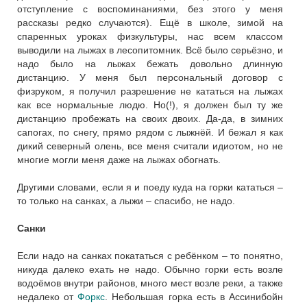
отступление с воспоминаниями, без этого у меня
рассказы редко случаются). Ещё в школе, зимой на
спаренных уроках физкультуры, нас всем классом
выводили на лыжах в лесопитомник. Всё было серьёзно, и
надо было на лыжах бежать довольно длинную
дистанцию. У меня был персональный договор с
физруком, я получил разрешение не кататься на лыжах
как все нормальные людю. Но(!), я должен был ту же
дистанцию пробежать на своих двоих. Да-да, в зимних
сапогах, по снегу, прямо рядом с лыжнёй. И бежал я как
дикий северный олень, все меня считали идиотом, но не
многие могли меня даже на лыжах обогнать.
Другими словами, если я и поеду куда на горки кататься –
то только на санках, а лыжи – спасибо, не надо.
Санки
Если надо на санках покататься с ребёнком – то понятно,
никуда далеко ехать не надо. Обычно горки есть возле
водоёмов внутри районов, много мест возле реки, а также
недалеко от
Форкс
. Небольшая горка есть в Ассинибойн