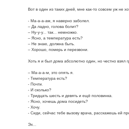
Вот в один из таких дней, мне как-то совсем уж не х
- Ма-а-а-ам, я наверно заболел.
– Да ладно, голова болит?
– Ну-у-у... так... немножко.
– Ясно, а температура есть?
– Не знаю, должна быть.
– Хорошо, померь и перезвони.
Хоть я и был дома абсолютно один, но честно взял 
– Ма-а-а-м, это опять я.
- Температура есть?
- Почти.
- И сколько?
- Тридцать шесть и девять и ещё половинка.
- Ясно, хочешь дома посидеть?
- Хочу.
- Сиди, сейчас тебе вызову врача, расскажешь ей пр
Эх...