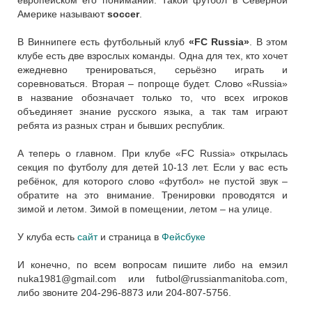
Америке называют
soccer
.
В Виннипеге есть футбольный клуб
«FC Russia»
. В этом
клубе есть две взрослых команды. Одна для тех, кто хочет
ежедневно тренироваться, серьёзно играть и
соревноваться. Вторая – попроще будет. Слово «Russia»
в название обозначает только то, что всех игроков
объединяет знание русского языка, а так там играют
ребята из разных стран и бывших республик.
А теперь о главном. При клубе «FC Russia» открылась
секция по футболу для детей 10-13 лет. Если у вас есть
ребёнок, для которого слово «футбол» не пустой звук –
обратите на это внимание. Тренировки проводятся и
зимой и летом. Зимой в помещении, летом – на улице.
У клуба есть
сайт
и страница в
Фейсбуке
И конечно, по всем вопросам пишите либо на емэил
nuka1981@gmail.com
или
futbol@russianmanitoba.com
,
либо звоните 204-296-8873 или 204-807-5756.