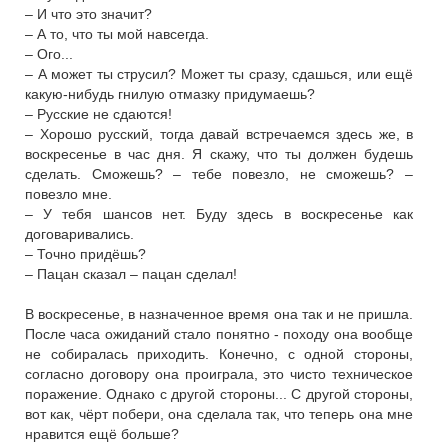
– И что это значит?
– А то, что ты мой навсегда.
– Ого...
– А может ты струсил? Может ты сразу, сдашься, или ещё
какую-нибудь гнилую отмазку придумаешь?
– Русские не сдаются!
– Хорошо русский, тогда давай встречаемся здесь же, в
воскресенье в час дня. Я скажу, что ты должен будешь
сделать. Сможешь? – тебе повезло, не сможешь? –
повезло мне.
– У тебя шансов нет. Буду здесь в воскресенье как
договаривались.
– Точно придёшь?
– Пацан сказал – пацан сделал!
В воскресенье, в назначенное время она так и не пришла.
После часа ожиданий стало понятно - походу она вообще
не собиралась приходить. Конечно, с одной стороны,
согласно договору она проиграла, это чисто техническое
поражение. Однако с другой стороны... С другой стороны,
вот как, чёрт побери, она сделала так, что теперь она мне
нравится ещё больше?