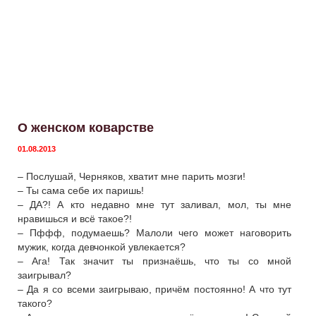
О женском коварстве
01.08.2013
– Послушай, Черняков, хватит мне парить мозги!
– Ты сама себе их паришь!
– ДА?! А кто недавно мне тут заливал, мол, ты мне
нравишься и всё такое?!
– Пффф, подумаешь? Малоли чего может наговорить
мужик, когда девчонкой увлекается?
– Ага! Так значит ты признаёшь, что ты со мной
заигрывал?
– Да я со всеми заигрываю, причём постоянно! А что тут
такого?