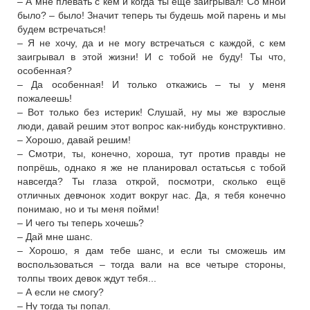
– А мне плевать с кем и когда ты ещё заигрывал! Со мной
было? – было! Значит теперь ты будешь мой парень и мы
будем встречаться!
– Я не хочу, да и не могу встречаться с каждой, с кем
заигрывал в этой жизни! И с тобой не буду! Ты что,
особенная?
– Да особенная! И только откажись – ты у меня
пожалеешь!
– Вот только без истерик! Слушай, ну мы же взрослые
люди, давай решим этот вопрос как-нибудь конструктивно.
– Хорошо, давай решим!
– Смотри, ты, конечно, хороша, тут против правды не
попрёшь, однако я же не планировал остатьсья с тобой
навсегда? Ты глаза открой, посмотри, сколько ещё
отличных девчонок ходит вокруг нас. Да, я тебя конечно
понимаю, но и ты меня пойми!
– И чего ты теперь хочешь?
– Дай мне шанс.
– Хорошо, я дам тебе шанс, и если ты сможешь им
воспользоваться – тогда вали на все четыре стороны,
толпы твоих девок ждут тебя...
– А если не смогу?
– Ну тогда ты попал.