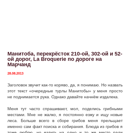
Манитоба, перекрёсток 210-ой, 302-ой и 52-
ой дорог, La Broquerie по дороге на
Марчанд
28.08.2013
Заголовок звучит как-то коряво, да, я понимаю. Но назвать
этот текст «очередные турлы Манитобы» у меня просто
не поднимается рука. Однако давайте начнём издалека.
Меня тут часто спрашивают, мол, поделись грибными
местами. Мне не жалко, я постоянно езжу и ищу новые
леса. Больше всего в сборе грибов меня прельщает
именно сам факт поиска и собирания. Блюда из грибов я
тоже люблю, но ездить на одно и то же место ради