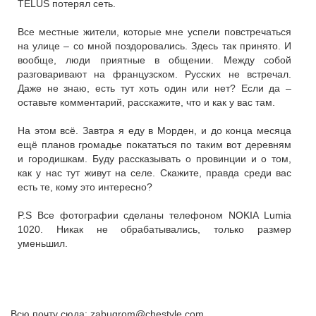
TELUS потерял сеть.
Все местные жители, которые мне успели повстречаться
на улице – со мной поздоровались. Здесь так принято. И
вообще, люди приятные в общении. Между собой
разговаривают на французском. Русских не встречал.
Даже не знаю, есть тут хоть один или нет? Если да –
оставьте комментарий, расскажите, что и как у вас там.
На этом всё. Завтра я еду в Морден, и до конца месяца
ещё планов громадье покататься по таким вот деревням
и городишкам. Буду рассказывать о провинции и о том,
как у нас тут живут на селе. Скажите, правда среди вас
есть те, кому это интересно?
P.S Все фотографии сделаны телефоном NOKIA Lumia
1020. Никак не обрабатывались, только размер
уменьшил.
Всю почту сюда: zabugrom@chestyle.com