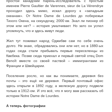
простой канадский парень-исследователь с простым
именем Pierre Gaultier de Varennes, sieur de La Vérendrye
проходил здесь мимо, искал дорогу к «западным
океанам». От Notre Dame de Lourdes до побережья
Тихого Окена, на секундочку, 2000 км. Знал ли пионер об
этом или нет? – история умалчивает. Но зато он успел
упомянуть, что и здесь живут люди.
Жил тут поживал народ Оджибве сам по себе очень
долго. Не знаю, обрадовались они или нет, но в 1880-ых
годах сюда стали прибывать первые переселенцы из
Квебека. Позже сюда приехал и первый святой отец Dom
Benoît вместе со своей паствой – иммигрантами из
Франции и Швейцарии.
Поселение росло, но как вы понимаете, деревня без
почты – это ещё не деревня. Первый почтовый офис
здесь открыли в 1892 году, а железную дорогу подвели
только в 1912-ом. И это всё, что я могу вам рассказать об
истории Notre Dame de Lourdes.
А теперь фотографии