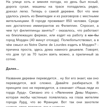
На улице хоть и зимняя погода, но день был ясный,
дорога сухая, машины на трасе попадались редко,
доехал легко. Теперь о самой деревне. Вот что мне
удалось узнать из Википедии и из разговоров с местными
жительницами. В городе проживает 850 человек. Среди
них достаточно иммигрантов из Филиппин. Спросил, а
чем тут филиппинцы заняты? - оказалось, что работают
на близлежащих фермах, или ездят на работу в
как бы
город Морден (40 минут отсюда). Полюбопытствовал, а в
чём смысл из Notre Dame de Lourdes ездить в Морден? -
причина проста, здесь дома намного дешевле. Говорят,
что дом тут за 70 тысяч взять можно, а приличный за
сотню.
Далее...
Название деревни переводится... ну бог его знает, как оно
переводится, всё сложно. Давайте разбираться. В
принципе оно не переводится, а означает «Наша леди из
горда Лурд». Связано это с «Явлением Девы Марии»,
которая якобы частенько появлялась на глаза жителям
города Лурд, что во Франции. Вот так они захотели
назвать свою деревню, так и назвали.