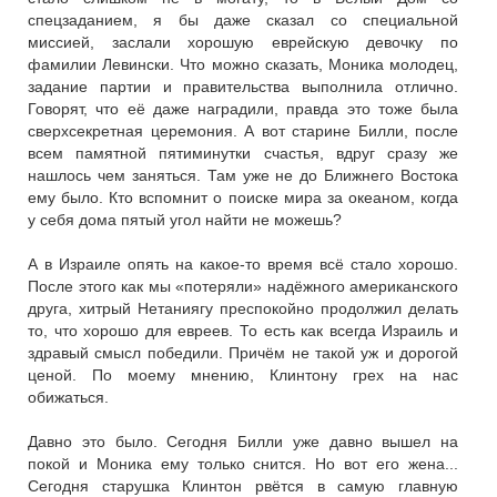
спецзаданием, я бы даже сказал со специальной
миссией, заслали хорошую еврейскую девочку по
фамилии Левински. Что можно сказать, Моника молодец,
задание партии и правительства выполнила отлично.
Говорят, что её даже наградили, правда это тоже была
сверхсекретная церемония. А вот старине Билли, после
всем памятной пятиминутки счастья, вдруг сразу же
нашлось чем заняться. Там уже не до Ближнего Востока
ему было. Кто вспомнит о поиске мира за океаном, когда
у себя дома пятый угол найти не можешь?
А в Израиле опять на какое-то время всё стало хорошо.
После этого как мы «потеряли» надёжного американского
друга, хитрый Нетаниягу преспокойно продолжил делать
то, что хорошо для евреев. То есть как всегда Израиль и
здравый смысл победили. Причём не такой уж и дорогой
ценой. По моему мнению, Клинтону грех на нас
обижаться.
Давно это было. Сегодня Билли уже давно вышел на
покой и Моника ему только снится. Но вот его жена...
Сегодня старушка Клинтон рвётся в самую главную