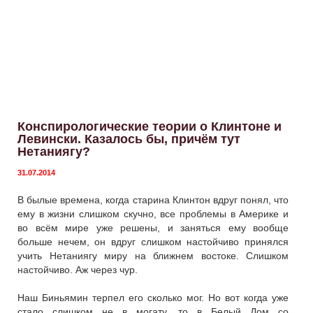
Конспирологические теории о Клинтоне и
Левински. Казалось бы, причём тут
Нетаниягу?
31.07.2014
В былые времена, когда старина Клинтон вдруг понял, что
ему в жизни слишком скучно, все проблемы в Америке и
во всём мире уже решены, и заняться ему вообще
больше нечем, он вдруг слишком настойчиво принялся
учить Нетаниягу миру на ближнем востоке. Слишком
настойчиво. Аж через чур.
Наш Биньямин терпел его сколько мог. Но вот когда уже
стало слишком не в могату, то в Белый Дом со