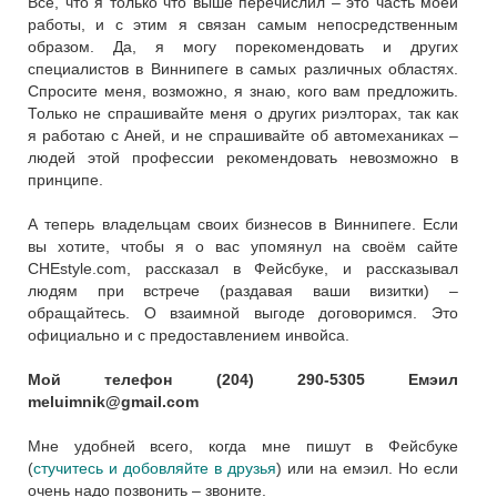
Всё, что я только что выше перечислил – это часть моей
работы, и с этим я связан самым непосредственным
образом. Да, я могу порекомендовать и других
специалистов в Виннипеге в самых различных областях.
Спросите меня, возможно, я знаю, кого вам предложить.
Только не спрашивайте меня о других риэлторах, так как
я работаю с Аней, и не спрашивайте об автомеханиках –
людей этой профессии рекомендовать невозможно в
принципе.
А теперь владельцам своих бизнесов в Виннипеге. Если
вы хотите, чтобы я о вас упомянул на своём сайте
CHEstyle.com, рассказал в Фейсбуке, и рассказывал
людям при встрече (раздавая ваши визитки) –
обращайтесь. О взаимной выгоде договоримся. Это
официально и с предоставлением инвойса.
Мой телефон (204) 290-5305 Емэил
meluimnik@gmail.com
Мне удобней всего, когда мне пишут в Фейсбуке
(
стучитесь и добовляйте в друзья
) или на емэил. Но если
очень надо позвонить – звоните.