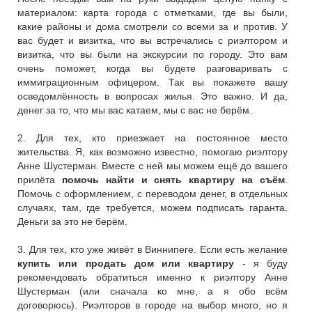
материалом: карта города с отметками, где вы были,
какие районы и дома смотрели со всеми за и против. У
вас будет и визитка, что вы встречались с риэлтором и
визитка, что вы были на экскурсии по городу. Это вам
очень поможет, когда вы будете разговаривать с
иммиграционным офицером. Так вы покажете вашу
осведомлённость в вопросах жилья. Это важно. И да,
денег за то, что мы вас катаем, мы с вас не берём.
2. Для тех, кто приезжает на постоянное место
жительства. Я, как возможно известно, помогаю риэлтору
Анне Шустерман. Вместе с ней мы можем ещё до вашего
прилёта
помочь найти и снять квартиру на съём
.
Помочь с оформлением, с переводом денег, в отдельных
случаях, там, где требуется, можем подписать гаранта.
Деньги за это не берём.
3. Для тех, кто уже живёт в Виннипеге. Если есть желание
купить или продать дом или квартиру
- я буду
рекомендовать обратиться именно к риэлтору Анне
Шустерман (или сначала ко мне, а я обо всём
договорюсь). Риэлторов в городе на выбор много, но я