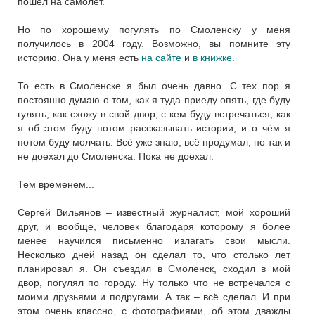
пошёл на самолёт.
Но по хорошему погулять по Смоленску у меня
получилось в 2004 году. Возможно, вы помните эту
историю. Она у меня есть
на сайте
и
в книжке
.
То есть в Смоленске я был очень давно. С тех пор я
постоянно думаю о том, как я туда приеду опять, где буду
гулять, как схожу в свой двор, с кем буду встречаться, как
я об этом буду потом рассказывать истории, и о чём я
потом буду молчать. Всё уже знаю, всё продумал, но так и
не доехал до Смоленска. Пока не доехал.
Тем временем...
Сергей Вильянов – известный журналист, мой хороший
друг, и вообще, человек благодаря которому я более
менее научился письменно излагать свои мысли.
Несколько дней назад он сделал то, что столько лет
планировал я. Он съездил в Смоленск, сходил в мой
двор, погулял по городу. Ну только что не встречался с
моими друзьями и подругами. А так – всё сделал. И при
этом очень классно, с фотографиями, об этом дважды