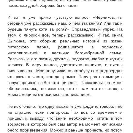
несколько дней. Хорошо бы с чаем.
И вот я уже прямо чувствую вопрос: «Черняков, ты
сегодня уже расскажешь нам, о чём эта книга? Или так и
будешь тянуть кота за рога?» Справедливый упрёк. На
этом с лирикой всё, теперь рассказываю. И так, книга
Цыпкина, это сборник реальных историй из жизни
питерского парня, родившегося в полностью
интеллигентной и частично богоизбранной семье.
Рассказы о его жизни, друзьях, подругах, любви и жутких
косяках. В меру пошло, достаточно цинично, и очень,
очень весело. Мои попутчики по автобусу вам подтвердят,
что ржал я часто, иногда громко. Пару раз на эмоциях
вслух произнёс «Вот это писец!». Пассажиры на меня
оборачивались, но заметив, что я там что-то читаю, к
моим эмоциям относились с пониманием.
Не исключено, что одну мысль, я уже когда-то говорил, но
не страшно, если повторюсь. Так вот, со временем я
пришёл к выводу, что книги необходимо читать в том
возрасте, в котором был сам автор на момент написания
оного произведения. Можно и раньше прочесть, но потом