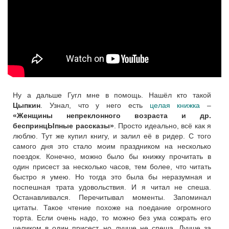
Ну а дальше Гугл мне в помощь. Нашёл кто такой
Цыпкин
. Узнал, что у него есть
целая книжка
–
«Женщины непреклонного возраста и др.
беспринцЫпные рассказы»
. Просто идеально, всё как я
люблю. Тут же купил книгу, и залил её в ридер. С того
самого дня это стало моим праздником на несколько
поездок. Конечно, можно было бы книжку прочитать в
один присест за несколько часов, тем более, что читать
быстро я умею. Но тогда это была бы неразумная и
поспешная трата удовольствия. И я читал не спеша.
Останавливался. Перечитывал моменты. Запоминал
цитаты. Такое чтение похоже на поедание огромного
торта. Если очень надо, то можно без ума сожрать его
целиком в один присест, но лучше не спеша. Лучше за