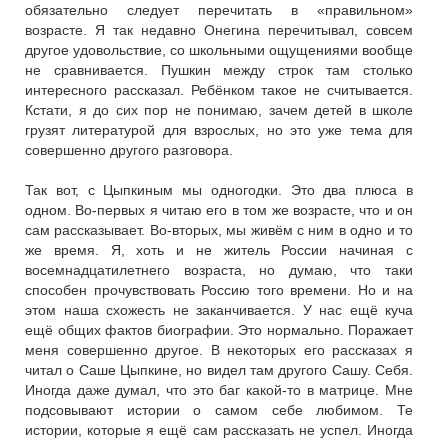
обязательно следует перечитать в «правильном»
возрасте. Я так недавно Онегина перечитывал, совсем
другое удовольствие, со школьными ощущениями вообще
не сравнивается. Пушкин между строк там столько
интересного рассказал. Ребёнком такое не считывается.
Кстати, я до сих пор не понимаю, зачем детей в школе
грузят литературой для взрослых, но это уже тема для
совершенно другого разговора.
Так вот, с Цыпкиным мы одногодки. Это два плюса в
одном. Во-первых я читаю его в том же возрасте, что и он
сам рассказывает. Во-вторых, мы живём с ним в одно и то
же время. Я, хоть и не житель России начиная с
восемнадцатилетнего возраста, но думаю, что таки
способен прочувствовать Россию того времени. Но и на
этом наша схожесть не заканчивается. У нас ещё куча
ещё общих фактов биографии. Это нормально. Поражает
меня совершенно другое. В некоторых его рассказах я
читал о Саше Цыпкине, но видел там другого Сашу. Себя.
Иногда даже думал, что это баг какой-то в матрице. Мне
подсовывают истории о самом себе любимом. Те
истории, которые я ещё сам рассказать не успел. Иногда