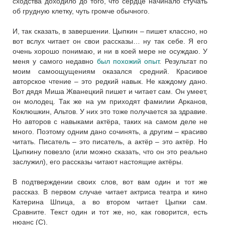
сходства доходило до того, что сердце начинало стучать
об грудную клетку, чуть громче обычного.
И, так сказать, в завершении. Цыпкин – пишет классно, но
вот вслух читает он свои рассказы… ну так себе. Я его
очень хорошо понимаю, и ни в коей мере не осуждаю. У
меня у самого недавно
был похожий опыт
. Результат по
моим самоощущениям оказался средний. Красивое
авторское чтение – это редкий навык. Не каждому дано.
Вот дядя Миша Жванецкий пишет и читает сам. Он умеет,
он молодец. Так же на ум приходят фамилии Арканов,
Коклюшкин, Альтов. У них это тоже получается за здравие.
Но авторов с навыками актёра, таких на самом деле не
много. Поэтому одним дано сочинять, а другим – красиво
читать. Писатель – это писатель, а актёр – это актёр. Но
Цыпкину повезло (или можно сказать, что он это реально
заслужил), его рассказы читают настоящие актёры.
В подтверждении своих слов, вот вам один и тот же
рассказ. В первом случае читает актриса театра и кино
Катерина Шпица, а во втором читает Цыпки сам.
Сравните. Текст один и тот же, но, как говорится, есть
нюанс (C).