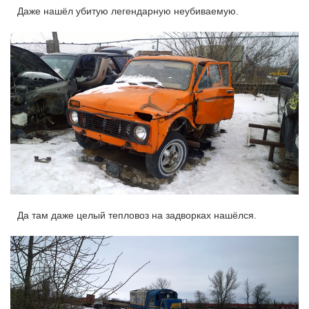
Даже нашёл убитую легендарную неубиваемую.
Да там даже целый тепловоз на задворках нашёлся.