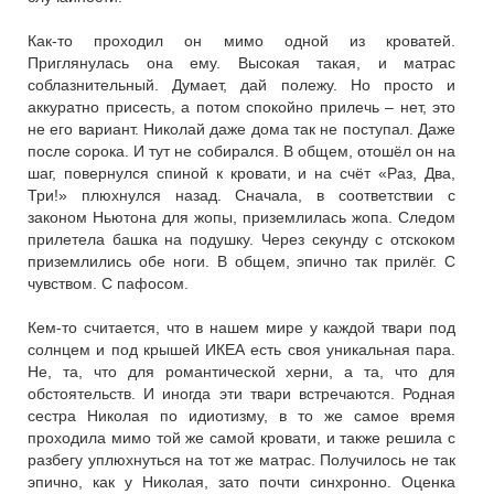
Как-то проходил он мимо одной из кроватей.
Приглянулась она ему. Высокая такая, и матрас
соблазнительный. Думает, дай полежу. Но просто и
аккуратно присесть, а потом спокойно прилечь – нет, это
не его вариант. Николай даже дома так не поступал. Даже
после сорока. И тут не собирался. В общем, отошёл он на
шаг, повернулся спиной к кровати, и на счёт «Раз, Два,
Три!» плюхнулся назад. Сначала, в соответствии с
законом Ньютона для жопы, приземлилась жопа. Следом
прилетела башка на подушку. Через секунду с отскоком
приземлились обе ноги. В общем, эпично так прилёг. С
чувством. С пафосом.
Кем-то считается, что в нашем мире у каждой твари под
солнцем и под крышей ИКЕА есть своя уникальная пара.
Не, та, что для романтической херни, а та, что для
обстоятельств. И иногда эти твари встречаются. Родная
сестра Николая по идиотизму, в то же самое время
проходила мимо той же самой кровати, и также решила с
разбегу уплюхнуться на тот же матрас. Получилось не так
эпично, как у Николая, зато почти синхронно. Оценка