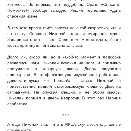
хотелось. Во первых, это неудобняк. Орать «Спасите-
Помогите!» вообще западло. Решил терпеливо ждать
спасения извне.
В темноте время течёт совсем не с той скоростью, что и
на свету. Сначала Николай стоял и смиренно ждал.
Запарился стоять – сел. Сидя тоже можно ждать, благо
места протянуть ноги хватало за глаза.
Долго ли, скоро ли, но в какой-то момент в подсобке
раздались шаги. Николай вскочил на ноги, и призывно
постучался в коварную дверь. Дверь аккуратно
приоткрыли. В шкаф заглянула изумлённая работница,
девочка-индуска. «Hi human!», - сказал Николай, и
приветственно поднял стартрэковскую клешню. Девочка
отпрыгнула. Не опуская клешни, и не оборачиваясь,
Николай прошёл в дверь напротив. В этот раз Нарния
сработала.
* * *
А ещё Николай знал, что в ИКЕА случаются случайные
случайности.