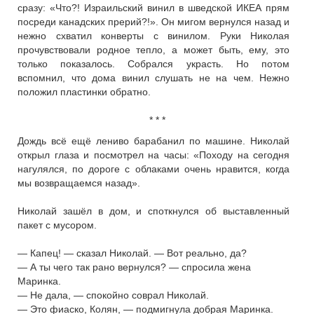
сразу: «Что?! Израильский винил в шведской ИКЕА прям
посреди канадских прерий?!». Он мигом вернулся назад и
нежно схватил конверты с винилом. Руки Николая
прочувствовали родное тепло, а может быть, ему, это
только показалось. Собрался украсть. Но потом
вспомнил, что дома винил слушать не на чем. Нежно
положил пластинки обратно.
* * *
Дождь всё ещё лениво барабанил по машине. Николай
открыл глаза и посмотрел на часы: «Походу на сегодня
нагулялся, по дороге с облаками очень нравится, когда
мы возвращаемся назад».
Николай зашёл в дом, и споткнулся об выставленный
пакет с мусором.
— Капец! — сказал Николай. — Вот реально, да?
— А ты чего так рано вернулся? — спросила жена
Маринка.
— Не дала, — спокойно соврал Николай.
— Это фиаско, Колян, — подмигнула добрая Маринка.