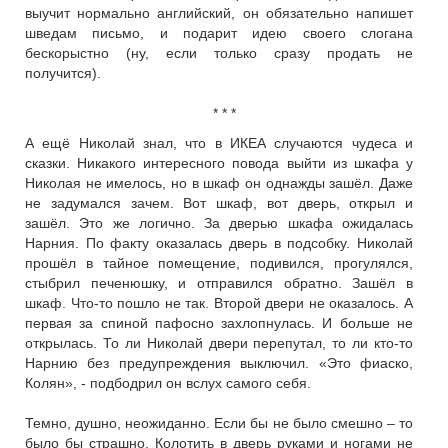
выучит нормально английский, он обязательно напишет
шведам письмо, и подарит идею своего слогана
бескорыстно (ну, если только сразу продать не
получится).
* * *
А ещё Николай знал, что в ИКЕА случаются чудеса и
сказки. Никакого интересного повода выйти из шкафа у
Николая не имелось, но в шкаф он однажды зашёл. Даже
не задумался зачем. Вот шкаф, вот дверь, открыл и
зашёл. Это же логично. За дверью шкафа ожидалась
Нарния. По факту оказалась дверь в подсобку. Николай
прошёл в тайное помещение, подивился, прогулялся,
стыбрил печенюшку, и отправился обратно. Зашёл в
шкаф. Что-то пошло не так. Второй двери не оказалось. А
первая за спиной пафосно захлопнулась. И больше не
открылась. То ли Николай двери перепутал, то ли кто-то
Нарнию без предупреждения выключил. «Это фиаско,
Колян», - подбодрил он вслух самого себя.
Темно, душно, неожиданно. Если бы не было смешно – то
было бы страшно. Колотить в дверь руками и ногами не