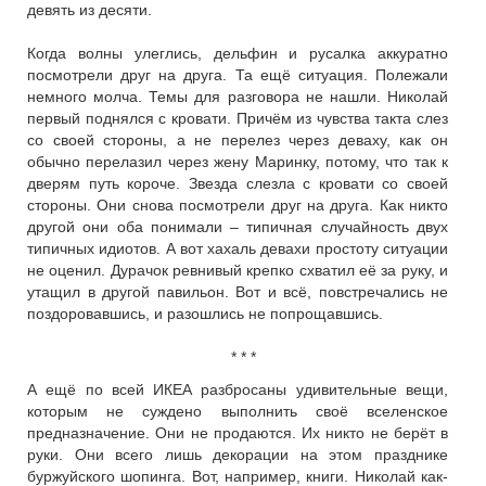
девять из десяти.
Когда волны улеглись, дельфин и русалка аккуратно
посмотрели друг на друга. Та ещё ситуация. Полежали
немного молча. Темы для разговора не нашли. Николай
первый поднялся с кровати. Причём из чувства такта слез
со своей стороны, а не перелез через деваху, как он
обычно перелазил через жену Маринку, потому, что так к
дверям путь короче. Звезда слезла с кровати со своей
стороны. Они снова посмотрели друг на друга. Как никто
другой они оба понимали – типичная случайность двух
типичных идиотов. А вот хахаль девахи простоту ситуации
не оценил. Дурачок ревнивый крепко схватил её за руку, и
утащил в другой павильон. Вот и всё, повстречались не
поздоровавшись, и разошлись не попрощавшись.
* * *
А ещё по всей ИКЕА разбросаны удивительные вещи,
которым не суждено выполнить своё вселенское
предназначение. Они не продаются. Их никто не берёт в
руки. Они всего лишь декорации на этом празднике
буржуйского шопинга. Вот, например, книги. Николай как-