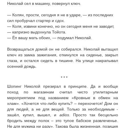
Николай сел в машину, повернул ключ.
— Колян, прости, сегодня я не в ударе, — из последних
сил пробурчал стартер и сдох.
— Коля, извини конечно, но он сегодня меня не заводит,
— капризно выдохнула Тойота.
— Ёп вашу мать обоих, — подумал Николай.
Возвращаться домой он не собирался. Николай вытащил
ключ из замка зажигания, откинулся на сиденье, закрыл
глаза, и остался сидеть в тишине. На улице накрапывал
осенний дождь.
* * *
Шопинг Николой презирал в принципе. Да и вообще
поход по магазинам считал чисто утилитарным
мероприятием под названием «Кровные в обмен на
хлам». «Хочется что-либо купить? – перехочется! Дом он
для людей, а не для вещей. Только за необходимым -
зашёл, купил, вышел, и
adios
. Просто так бесцельно
бродить между полок – это тупое бабское развлеченье.
Не для мужика ни разу». Такова была жизненная, позиция