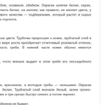
бом, осовиком, обабком. Окраска шляпки белая, серая,
Мякоть белая, на изломе, как правило, не меняет цвета, у
зкого качества — подберезовик, который растет в сырых
о портится.
ые цвета. Трубочки приросшие к ножке, трубчатый слой в
по мере роста приобретает отчетливый розоватый оттенок,
ность гриба. В нижней части ножки обычно имеется
 что­то внешне выдает в этом грибе его несъедобного
ом, краснюком, а молодые грибы — чалышами. Окраска
 белая. Трубчатый слой вначале белый, затем грязно­
ме и при срезах быстро синеет, а потом чернеет.
ойников не бывает.