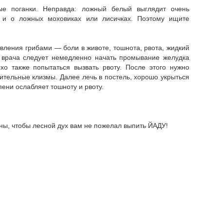
ые поганки. Неправда: ложный белый выглядит очень
 и о ложных моховиках или лисичках. Поэтому ищите
вления грибами — боли в животе, тошнота, рвота, жидкий
да врача следует немедленно начать промывание желудка
о также попытаться вызвать рвоту. После этого нужно
ительные клизмы. Далее лечь в постель, хорошо укрыться
пени ослабляет тошноту и рвоту.
ьны, чтобы лесной дух вам не пожелал выпить ЙАДУ!