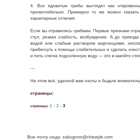
4. Все ядовитые грибы выглядят как откровенн
презентабельно. Примерно то же можно сказать
характерные отличия.
Если вы отравились грибами. Первые признаки отра
стул, резкая слабость, возбуждение. А до приез
водой или слабым раствором марганцовки, неплох
прибегнуть к помощи слабительных и сделать очист
и пить слегка подсоленную воду — это в какой­то сте
---
На этом всё, удачной вам охоты и быдьте внимател
страницы:
1
-
2
-
3
страницы:
Всю почту сюда: zabugrom@chestyle.com