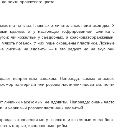
 до почти оранжевого цвета.
метна на глаз. Главных отличительных признаков два. У
ными краями, а у настоящих гофрированная шляпка с
гой: яично­желтый у съедобных, а красновато­оранжевый,
 мякоть поганок. У них гуще окрашены пластинки. Ложные
ые лисички не ядовиты — и это радует, но на вкус они
адают неприятным запахом. Неправда: самые опасные
мухомор пантерный или розовопластинник ядовитый, почти
ют личинки насекомых, не ядовиты. Неправда: очень часто
и, и червивый розовопластинник ядовитый.
правда: отравления могут вызвать и известные съедобные
зовать старые, испорченные грибы.