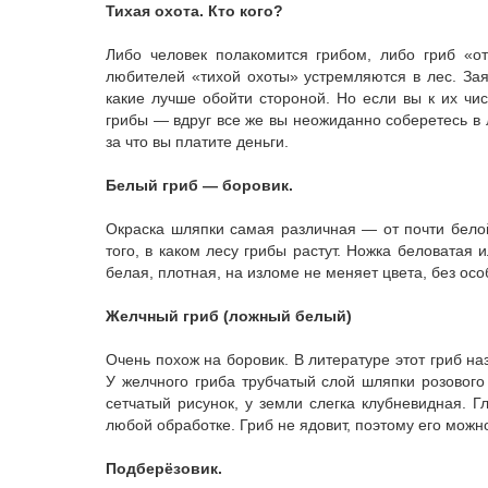
Тихая охота. Кто кого?
Либо человек полакомится грибом, либо гриб «от
любителей «тихой охоты» устремляются в лес. Зая
какие лучше обойти стороной. Но если вы к их чи
грибы — вдруг все же вы неожиданно соберетесь в 
за что вы платите деньги.
Белый гриб — боровик.
Окраска шляпки самая различная — от почти белой
того, в каком лесу грибы растут. Ножка беловатая 
белая, плотная, на изломе не меняет цвета, без осо
Желчный гриб (ложный белый)
Очень похож на боровик. В литературе этот гриб на
У желчного гриба трубчатый слой шляпки розового
сетчатый рисунок, у земли слегка клубневидная. Г
любой обработке. Гриб не ядовит, поэтому его можно
Подберёзовик.