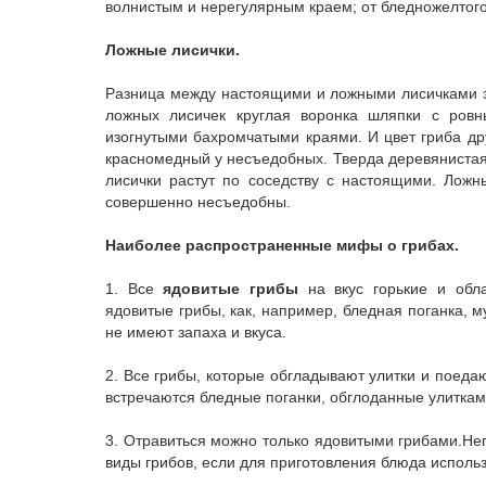
волнистым и нерегулярным краем; от бледно­желтого
Ложные лисички.
Разница между настоящими и ложными лисичками за
ложных лисичек круглая воронка шляпки с ров
изогнутыми бахромчатыми краями. И цвет гриба дру
красно­медный у несъедобных. Тверда деревянистая
лисички растут по соседству с настоящими. Ложн
совершенно несъедобны.
Наиболее распространенные мифы о грибах.
1. Все
ядовитые грибы
на вкус горькие и обл
ядовитые грибы, как, например, бледная поганка, 
не имеют запаха и вкуса.
2. Все грибы, которые обгладывают улитки и поеда
встречаются бледные поганки, обглоданные улиткам
3. Отравиться можно только ядовитыми грибами.Не
виды грибов, если для приготовления блюда исполь