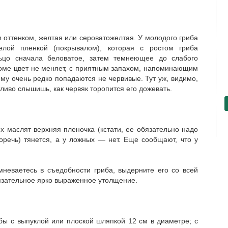
оттенком, желтая или серовато­желтая. У молодого гриба
лой пленкой (покрывалом), которая с ростом гриба
льцо сначала беловатое, затем темнеющее до слабого
зломе цвет не меняет, с приятным запахом, напоминающим
ому очень редко попадаются не червивые. Тут уж, видимо,
тливо слышишь, как червяк торопится его дожевать.
их маслят верхняя пленочка (кстати, ее обязательно надо
горечь) тянется, а у ложных — нет. Еще сообщают, что у
мневаетесь в съедобности гриба, выдерните его со всей
язательное ярко выраженное утолщение.
бы с выпуклой или плоской шляпкой 1­2 см в диаметре; с