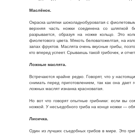
Маслёнок.
Окраска шляпки шоколадно­буроватая с фиолетовым 
верхняя часть ножки соединена со шляпкой бе
разрывается, образуя на ножке кольцо. Это ко
фиолетового цвета. Мякоть беловато­желтая, на и
запах фруктов. Маслята очень вкусные грибы, поэт
кто вперед успеет. Срываешь такой грибочек, и отче
Ложные маслята.
Встречаются крайне редко. Говорят, что у настоящ
снимать перед приготовлением, так как она дает 
ложных маслят изнанка красноватая.
Но вот что говорят опытные грибники: если вы со
ножкой. У несъедобного гриба на конце ножки — об
Лисичка.
Один из лучших съедобных грибов в мире. Это гри