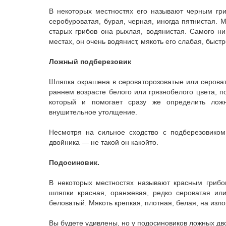
В некоторых местностях его называют черным гри
серо­буроватая, бурая, черная, иногда пятнистая. 
старых грибов она рыхлая, водянистая. Самого ни
местах, он очень водянист, мякоть его слабая, быстр
Ложный подберезовик
Шляпка окрашена в серовато­розоватые или сероват
раннем возрасте белого или грязно­белого цвета, 
который и помогает сразу же определить лож
внушительное утолщение.
Несмотря на сильное сходство с подберезовиком,
двойника — не такой он какой­то.
Подосиновик.
В некоторых местностях называют красным гриб
шляпки красная, оранжевая, редко сероватая или
беловатый. Мякоть крепкая, плотная, белая, на изло
Вы будете удивлены, но у подосиновиков ложных дв