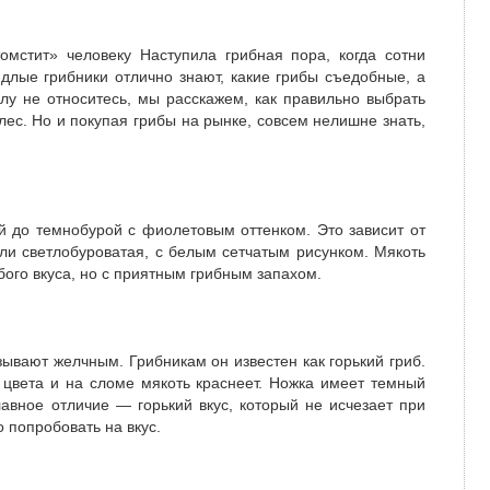
омстит» человеку Наступила грибная пора, когда сотни
длые грибники отлично знают, какие грибы съедобные, а
слу не относитесь, мы расскажем, как правильно выбрать
лес. Но и покупая грибы на рынке, совсем нелишне знать,
 до темно­бурой с фиолетовым оттенком. Это зависит от
или светло­буроватая, с белым сетчатым рисунком. Мякоть
бого вкуса, но с приятным грибным запахом.
зывают желчным. Грибникам он известен как горький гриб.
 цвета и на сломе мякоть краснеет. Ножка имеет темный
лавное отличие — горький вкус, который не исчезает при
 попробовать на вкус.