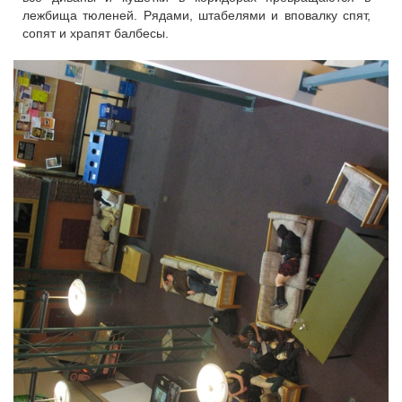
лежбища тюленей. Рядами, штабелями и вповалку спят,
сопят и храпят балбесы.