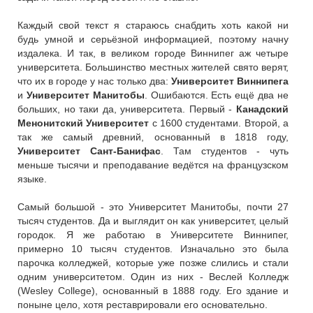
Каждый свой текст я стараюсь снабдить хоть какой ни
будь умной и серьёзной информацией, поэтому начну
издалека. И так, в великом городе Виннипег аж четыре
университета. Большинство местных жителей свято верят,
что их в городе у нас только два:
Университет Виннипега
и
Университет Манитобы
. Ошибаются. Есть ещё два не
больших, но таки да, университета. Первый -
Канадский
Менонитский Университет
с 1600 студентами. Второй, а
так же самый древний, основанный в 1818 году,
Университет Сант-Банифас
. Там студентов - чуть
меньше тысячи и преподавание ведётся на французском
языке.
Самый большой - это Университет Манитобы, почти 27
тысяч студентов. Да и выглядит он как университет, целый
городок. Я же работаю в Университете Виннипег,
примерно 10 тысяч студентов. Изначально это была
парочка колледжей, которые уже позже слились и стали
одним университетом. Один из них - Веслей Колледж
(Wesley College), основанный в 1888 году. Его здание и
поныне цело, хотя реставрировали его основательно.