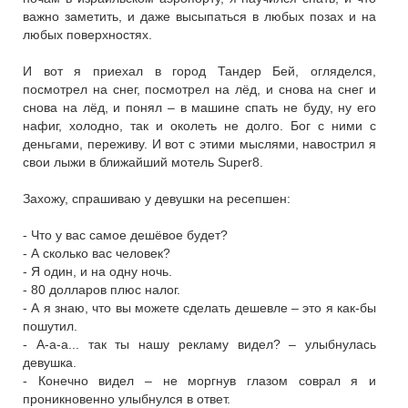
важно заметить, и даже высыпаться в любых позах и на
любых поверхностях.
И вот я приехал в город Тандер Бей, огляделся,
посмотрел на снег, посмотрел на лёд, и снова на снег и
снова на лёд, и понял – в машине спать не буду, ну его
нафиг, холодно, так и околеть не долго. Бог с ними с
деньгами, переживу. И вот с этими мыслями, навострил я
свои лыжи в ближайший мотель Super8.
Захожу, спрашиваю у девушки на ресепшен:
- Что у вас самое дешёвое будет?
- А сколько вас человек?
- Я один, и на одну ночь.
- 80 долларов плюс налог.
- А я знаю, что вы можете сделать дешевле – это я как-бы
пошутил.
- А-а-а... так ты нашу рекламу видел? – улыбнулась
девушка.
- Конечно видел – не моргнув глазом соврал я и
проникновенно улыбнулся в ответ.