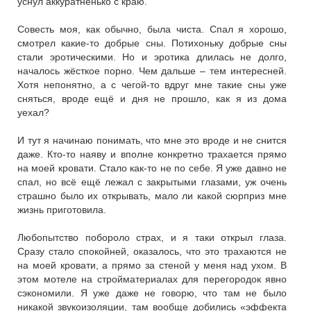
уснул аккуратненько с краю.
Совесть моя, как обычно, была чиста. Спал я хорошо,
смотрел какие-то добрые сны. Потихоньку добрые сны
стали эротическими. Но и эротика длилась не долго,
началось жёсткое порно. Чем дальше – тем интересней.
Хотя непонятно, а с чегой-то вдруг мне такие сны уже
сняться, вроде ещё и дня не прошло, как я из дома
уехал?
И тут я начинаю понимать, что мне это вроде и не снится
даже. Кто-то наяву и вполне конкретно трахается прямо
на моей кровати. Стало как-то не по себе. Я уже давно не
спал, но всё ещё лежал с закрытыми глазами, уж очень
страшно было их открывать, мало ли какой сюрприз мне
жизнь приготовила.
Любопытство побороло страх, и я таки открыл глаза.
Сразу стало спокойней, оказалось, что это трахаются не
на моей кровати, а прямо за стеной у меня над ухом. В
этом мотеле на стройматериалах для перегородок явно
сэкономили. Я уже даже не говорю, что там не было
никакой звукоизоляции, там вообще добились «эффекта