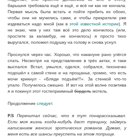
барышня требовала ещё и ещё, и всё ни как не кончала.
Первая мысль была встать и пойти прибить их обоих,
чтобы они не мучились сами, и чтобы прекратили уже
издеваться надо мной (как в
этой известной истории
). Я
не знаю, чем у них там всё это дело кончилось (или,
простите за каламбур, не кончилось) я просто тихо
выругался, положил подушку на голову и снова уснул.
Проснулся через час. Хорошо, что накануне рано улёгся
спать. Несмотря на представление в трёх актах, я таки
выспался. Встал, умылся, оделся, собрался, тихонечко
подошёл к самой стене и на прощанье, громко, что есть
мочи крикнул - «Бляди подъём!!!». За стенкой что-то
упало. Получилось смешно. И вот на этой волне позитива
я и покинул этот гостеприимный
бордель
мотель.
Продолжение
следует
.
P.S
Перечитал сейчас, что я тут понарассказывал.
Если моя жизнь когда-нибудь даст трещину, займусь
написанием женских эротических романов. Думаю, у
меня есть все шансы преуспеть на этом поприще.