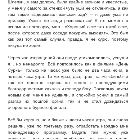
Шлепки, я вам доложу, были крайне звонкие и увесистые,
у меня у самого за стенкой чуть уши не отклеились, а как
там такое выдерживал женский зад? – я даже ума не
приложу. Умеют же люди развлекаться! В тот момент я
вспомнил поговорку, мол - «Хороший секс это такой секс,
после которого даже соседи покурить выходят». Это был
как раз тот самый случай, правда, я не курю, поэтому
никуда не ходил.
Через час извращений они вроде утихомирились, уснул и
я... но ненадолго. Всё повторилось как в фильме «День
Сурка», только на часах уже было не два часа ночи, а
четыре часа утра. Те же «раз, два, три», та же «бичь!» и
так же яростно «хрясь по жопе» с последующими
благодарностями хахалю и господу богу. Поскольку ничем
новым они меня не удивили, я спокойно уснул в самый
разгар их пошлой оргии, так и не стал дожидаться
очередного бурного финала.
Всё бы хорошо, но и ближе к шести часам утра, они снова
решили, уже по третьему разу, отработать изрядно мне
поднадоевшую программу. Видать там мужик уже
подустал, они яростно долбились ко мне в стену,