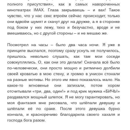
полного присутствия», как в самых навороченных
кинотеатрах IMAX. Глаза закрываешь – и вах! Такое
чувство, что у нас секс втроём сейчас происходит, только
они вдвоём шумят и скачут друг на дружке, а я в сторонке
под боком у них лежу, тихо и безучастно, вроде и не
вмешиваюсь, но с другой стороны – и не мешаю же.
Посмотрел на часы – было два часа ночи. Я уже в
принципе выспался, поэтому сразу уснуть не получилось,
пришлось невольно слушать, как там мои соседи
совокуплялись. О, как они это делали! Сначала всё было
по-человечески, они просто мощно и ритмично долбили
своей кроватью в мою стену, и громко в унисон стонали
на разные мотивы. Но этого им явно показалось мало. На
какое-то мгновенье они затихали, потом хором
отсчитывали «три, два, один!» и под крик мужика «БИЧЬ!»
раздавался мощный шлепок. Я не могу гарантировать, но
моя фантазия мне рисовала, что шлёпали девушку и
шлёпали её по сраке. После этого девушка бурно
кончала, и красноречиво благодарила своего хахаля и
господа бога разом.