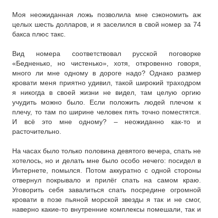
Моя неожиданная ложь позволила мне сэкономить аж
целых шесть долларов, и я заселился в свой номер за 74
бакса плюс такс.
Вид номера соответствовал русской поговорке
«Бедненько, но чистенько», хотя, откровенно говоря,
много ли мне одному в дороге надо? Однако размер
кровати меня приятно удивил, такой широкий траходром
я никогда в своей жизни не видел, там целую оргию
учудить можно было. Если положить людей плечом к
плечу, то там по ширине человек пять точно поместятся.
И всё это мне одному? – неожиданно как-то и
расточительно.
На часах было только половина девятого вечера, спать не
хотелось, но и делать мне было особо нечего: посидел в
Интернете, помылся. Потом аккуратно с одной стороны
отвернул покрывало и прилёг спать на самом краю.
Уговорить себя завалиться спать посредине огромной
кровати в позе пьяной морской звезды я так и не смог,
наверно какие-то внутренние комплексы помешали, так и