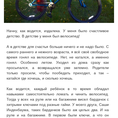
Начну, как водится, издалека. У меня было счастливое
детство. В детстве у меня был велосипед!
А в детстве для счастья больше ничего и не надо было. С
самого раннего и нежного возраста, я всё своё свободное
время гонял на велосипеде. Нет, не катался, а именно
гонял. Особенно летом. Уходил из дома сразу как
просыпался, а возвращался уже затемно. Родители
только просили, чтобы пообедать приходил, а так –
катайся где хочешь, и сколько хочешь.
Как водится, каждый ребёнок в то время обладал
навыками самостоятельно ломать и чинить велосипед.
Тогда у всех на руле или на багажнике висел бардачок с
хитрыми ключами под разные гайки. У моего друга, Саши
Инденбаума, таких бардачков было аж целых два. И на
руле и на багажнике. В первом были ключи, а что он