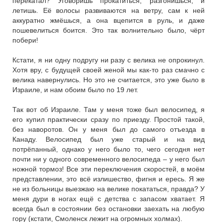
перекатал? Уговоришь прокатиться, разгонишься, и
летишь. Её волосы развиваются на ветру, сам к ней
аккуратно жмёшься, а она вцепится в руль, и даже
пошевелиться боится. Это так волнительно было, чёрт
побери!
Кстати, я ни одну подругу ни разу с велика не опрокинул.
Хотя вру, с будущей своей женой мы как-то раз смачно с
велика навернулись. Но это не считается, это уже было в
Израиле, и нам обоим было по 19 лет.
Так вот об Израиле. Там у меня тоже был велосипед, я
его купил практически сразу по приезду. Простой такой,
без наворотов. Он у меня был до самого отъезда в
Канаду. Велосипед был уже старый и на вид
потрёпанный, однако у него было то, чего сегодня нет
почти ни у одного современного велосипеда – у него был
ножной тормоз! Все эти переключения скоростей, в моём
представлении, это всё излишество, фигня и ересь. Я же
не из больницы выезжаю на велике покататься, правда? У
меня дури в ногах ещё с детства с запасом хватает. Я
всегда был в состоянии без остановки заехать на любую
гору (кстати, Смоленск лежит на огромных холмах).