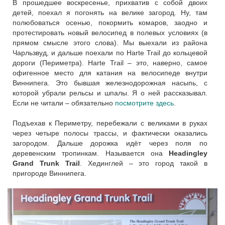
В прошедшее воскресенье, прихватив с собой двоих
детей, поехал я погонять на велике загород. Ну, там
полюбоваться осенью, покормить комаров, заодно и
протестировать новый велосипед в полевых условиях (в
прямом смысле этого слова). Мы выехали из района
Чарльзвуд, и дальше поехали по Harte Trail до кольцевой
дороги (Периметра). Harte Trail – это, наверно, самое
офигенное место для катания на велосипеде внутри
Виннипега. Это бывшая железнодорожная насыпь, с
которой убрали рельсы и шпалы. Я о ней рассказывал.
Если не читали – обязательно
посмотрите здесь
.
Подъехав к Периметру, перебежали с великами в руках
через четыре полосы трассы, и фактически оказались
загородом. Дальше дорожка идёт через поля по
деревенским тропинкам. Называется она
Headingley
Grand Trunk Trail
. Хединглей – это город такой в
пригороде Виннипега.