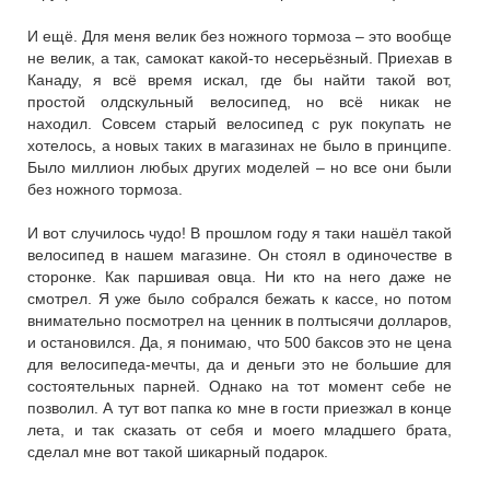
И ещё. Для меня велик без ножного тормоза – это вообще
не велик, а так, самокат какой-то несерьёзный. Приехав в
Канаду, я всё время искал, где бы найти такой вот,
простой олдскульный велосипед, но всё никак не
находил. Совсем старый велосипед с рук покупать не
хотелось, а новых таких в магазинах не было в принципе.
Было миллион любых других моделей – но все они были
без ножного тормоза.
И вот случилось чудо! В прошлом году я таки нашёл такой
велосипед в нашем магазине. Он стоял в одиночестве в
сторонке. Как паршивая овца. Ни кто на него даже не
смотрел. Я уже было собрался бежать к кассе, но потом
внимательно посмотрел на ценник в полтысячи долларов,
и остановился. Да, я понимаю, что 500 баксов это не цена
для велосипеда-мечты, да и деньги это не большие для
состоятельных парней. Однако на тот момент себе не
позволил. А тут вот папка ко мне в гости приезжал в конце
лета, и так сказать от себя и моего младшего брата,
сделал мне вот такой шикарный подарок.