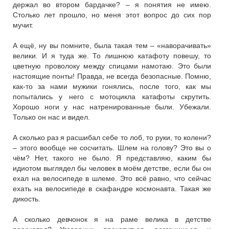
держал во втором бардачке? – я понятия не имею.
Столько лет прошло, но меня этот вопрос до сих пор
мучит.
А ещё, ну вы помните, была такая тем – «наворачивать»
велики. И я туда же. То лишнюю катафоту повешу, то
цветную проволоку между спицами намотаю. Это были
настоящие понты! Правда, не всегда безопасные. Помню,
как-то за нами мужики гонялись, после того, как мы
попытались у него с мотоцикла катафоты скрутить.
Хорошо ноги у нас натренированные были. Убежали.
Только он нас и видел.
А сколько раз я расшибал себе то лоб, то руки, то колени?
– этого вообще не сосчитать. Шлем на голову? Это вы о
чём? Нет, такого не было. Я представляю, каким бы
идиотом выглядел бы человек в моём детстве, если бы он
ехал на велосипеде в шлеме. Это всё равно, что сейчас
ехать на велосипеде в скафандре космонавта. Такая же
дикость.
А сколько девчонок я на раме велика в детстве