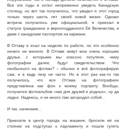
Все эти годы я хотел непременно увидеть Канадскую
столицу, но вот так получилось, что увидел я этот город
только через шесть лет своей новой жизни. Однако
встреча получилось уже официальной, я приехал в
статусе гражданина и верноподданного Её Величества, и
даже с канадским паспортом на кармане.
В Оттаву я ехал на неделю по работе, но это особенно
ничего не меняло. В Оттаве живут мои очень хорошие
друзья, с которыми мы классно погуляли, чему
фотографии далее, будут свидетельством. Что
необычного на фотках? – обычно я всё фотографирую
сам, и в кадр лезу не часто. Но в этот раз как-то так
получилось, что вся Оттава на фотографиях
представлена как фон к моему портрету. Вообще,
получился фотоальбом «как для друзей и родных», ну да
ладно. Надеюсь, я не много там загородил собой...
И так, начинаем...
Приехали в центр города на машине, бросили её на
стоянке на подступах к парламенту и пошли гулять