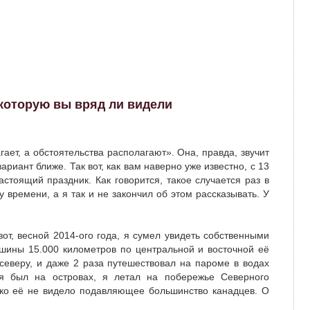
 которую вы вряд ли видели
ает, а обстоятельства располагают». Она, правда, звучит
ариант ближе. Так вот, как вам наверно уже известно, с 13
стоящий праздник. Как говорится, такое случается раз в
у времени, а я так и не закончил об этом рассказывать. У
вот, весной 2014-ого года, я сумел увидеть собственными
ашины 15.000 километров по центральной и восточной её
 северу, и даже 2 раза путешествовал на пароме в водах
 я был на островах, я летал на побережье Северного
лько её не видело подавляющее большинство канадцев. О