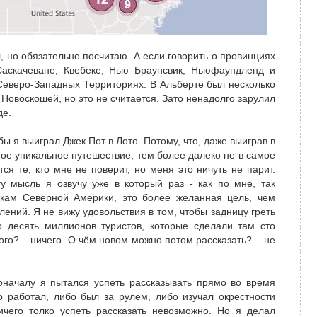
л, но обязательно посчитаю. А если говорить о провинциях
Саскачеване, Квебеке, Нью Браунсвик, Ньюфаундленд и
Северо-Западных Территориях. В Альберте был несколько
Новоскошей, но это не считается. Зато ненадолго зарулил
де.
бы я выиграл Джек Пот в Лото. Потому, что, даже выиграв в
ое уникальное путешествие, тем более далеко не в самое
ся те, кто мне не поверит, но меня это ничуть не парит.
ту мысль я озвучу уже в который раз - как по мне, так
кам Северной Америки, это более желанная цель, чем
ений. Я не вижу удовольствия в том, чтобы задницу греть
о десять миллионов туристов, которые сделали там сто
го? – ничего. О чём новом можно потом рассказать? – не
оначалу я пытался успеть рассказывать прямо во время
о работал, либо был за рулём, либо изучал окрестности
ичего толко успеть рассказать невозможно. Но я делал