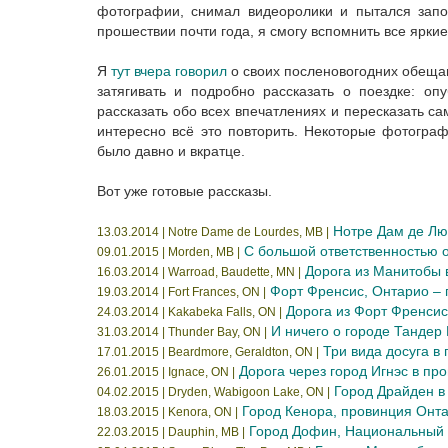
фотографии, снимал видеоролики и пытался запо
прошествии почти года, я смогу вспомнить все ярки
Я
тут вчера говорил
о своих посленовогодних обеща
затягивать и подробно рассказать о поездке: оп
рассказать обо всех впечатлениях и пересказать с
интересно всё это повторить. Некоторые фотогра
было давно и вкратце.
Вот уже готовые рассказы.
Нотре Дам де Лю
13.03.2014 | Notre Dame de Lourdes, MB |
С большой ответственностью 
09.01.2015 | Morden, MB |
Дорога из Манитобы 
16.03.2014 | Warroad, Baudette, MN |
Форт Френсис, Онтарио – 
19.03.2014 | Fort Frances, ON |
Дорога из Форт Френсис
24.03.2014 | Kakabeka Falls, ON |
И ничего о городе Тандер
31.03.2014 | Thunder Bay, ON |
Три вида досуга в
17.01.2015 | Beardmore, Geraldton, ON |
Дорога через город Игнэс в п
26.01.2015 | Ignace, ON |
Город Драйден в
04.02.2015 | Dryden, Wabigoon Lake, ON |
Город Кенора, провинция Онт
18.03.2015 | Kenora, ON |
Город Дофин, Национальный 
22.03.2015 | Dauphin, MB |