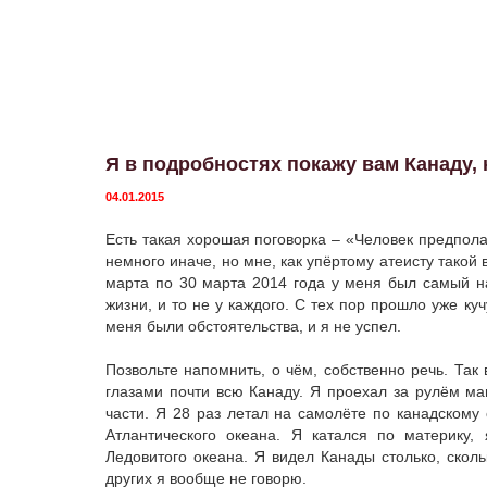
Я в подробностях покажу вам Канаду,
04.01.2015
Есть такая хорошая поговорка – «Человек предполаг
немного иначе, но мне, как упёртому атеисту такой в
марта по 30 марта 2014 года у меня был самый на
жизни, и то не у каждого. С тех пор прошло уже куч
меня были обстоятельства, и я не успел.
Позвольте напомнить, о чём, собственно речь. Так 
глазами почти всю Канаду. Я проехал за рулём м
части. Я 28 раз летал на самолёте по канадскому
Атлантического океана. Я катался по материку,
Ледовитого океана. Я видел Канады столько, ско
других я вообще не говорю.