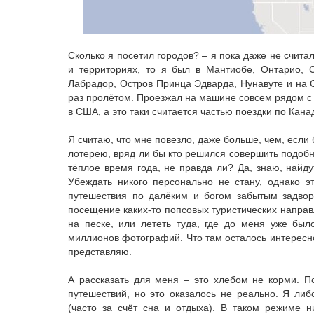
Сколько я посетил городов? – я пока даже не счита
и территориях, то я был в Мантиобе, Онтарио, 
Лабрадор, Остров Принца Эдварда, Нунавуте и на 
раз пролётом. Проезжал на машине совсем рядом с 
в США, а это таки считается частью поездки по Кана
Я считаю, что мне повезло, даже больше, чем, если 
лотерею, вряд ли бы кто решился совершить подобн
тёплое время года, не правда ли? Да, знаю, найдут
Убеждать никого персонально не стану, однако э
путешествия по далёким и богом забытым задвор
посещение каких-то попсовых туристических направл
на песке, или лететь туда, где до меня уже был
миллионов фотографий. Что там осталось интересно
представляю.
А рассказать для меня – это хлебом не корми. П
путешествий, но это оказалось не реально. Я либ
(часто за счёт сна и отдыха). В таком режиме н