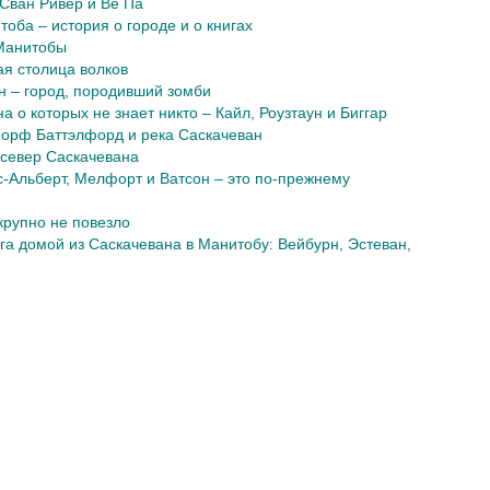
Сван Ривер и Ве Па
оба – история о городе и о книгах
Манитобы
я столица волков
н – город, породивший зомби
а о которых не знает никто – Кайл, Роузтаун и Биггар
Норф Баттэлфорд и река Саскачеван
 север Саскачевана
-Альберт, Мелфорт и Ватсон – это по-прежнему
 крупно не повезло
га домой из Саскачевана в Манитобу: Вейбурн, Эстеван,