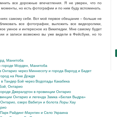
мнить все дорожные впечатления. Я не уверен, что по
е моменты, но есть фотографии и по ним буду вспоминать.
ниях самому себе. Вот моё первое обещание – больше не
убликовать все фотографии, выложить все видеоролики,
амое умное и интересное из Википедии. Мне самому будет
фии и записи возможно вы уже видели в Фейсбуке, но то
рд, Манитоба
о городе Морден, Манитоба
в Онтарио через Миннесоту и города Вароуд и Бадет
город на Реке Дождя
 в Тандер Бэй через Водопады Какабека
 Бэй, Онтарио
 городе Джералдтон в провинции Онтарио
ровинции Онтарио и легенда Замка «Белая Выдра»
 Онтарио, озеро Вабигун и болота Лоры Хау
арио
Парк Райдинг-Маунтин и Село Украина