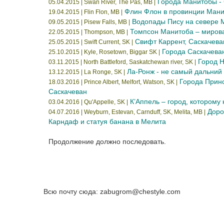
Города Манитобы - 
05.04.2015 | Swan River, The Pas, MB |
Флин Флон в провинции Манит
19.04.2015 | Flin Flon, MB |
Водопады Пису на севере 
09.05.2015 | Pisew Falls, MB |
Томпсон Манитоба – мирова
22.05.2015 | Thompson, MB |
Свифт Каррент, Саскачева
25.05.2015 | Swift Current, SK |
Города Саскачеван
25.10.2015 | Kyle, Rosetown, Biggar SK |
Город 
03.11.2015 | North Battleford, Saskatchewan river, SK |
Ла-Ронж - не самый дальний
13.12.2015 | La Ronge, SK |
Города Принс
18.03.2016 | Prince Albert, Melfort, Watson, SK |
Саскачеван
К’Аппель – город, которому
03.04.2016 | Qu'Appelle, SK |
Доро
04.07.2016 | Weyburn, Estevan, Carnduff, SK, Melita, MB |
Карндаф и статуя банана в Мелита
Продолжение должно последовать.
Всю почту сюда: zabugrom@chestyle.com