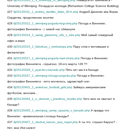
426
/lj/20120306_1_3_university_of_winnipeg.php
Университет Виннипега -
University of Winnipeg. Ричардсон колледж (Richardson College Science Building)
427
/lj/20120311_1_andrey_danilko_disko_80-h.php
Андрей Данилко aka Верка
Сердючка, продолжение косичек
428
/lj/20120312_1_winnipeg-pogoda-itogi-zimy.php
Погода и Виннипег,
фотографии Виннипега - с зимой нас обманули
429
/lj/20120314_1_samiy_glamurniy_ofis_v_mire.php
Мой самый гламурный
офис в мире
430
/lj/20120315_1_fizkultura_i_motivatsiya.php
Пару слов о мотивации и
физкультуре
431
/lj/20120317_1_winnipeg-pogoda-mart-zhara.php
Погода и Виннипег,
фотографии Виннипега - серьёзно, 18-ого марта +28 !?!
432
/lj/20120326_1_pyat-let-v-kanade.php
Пять лет как я в Канаде
433
/lj/20120327_1_winnipeg-chicago-pogoda.php
Погода и Виннипег,
фотографии Виннипега - лето кончилось, здравствуй снег
434
/lj/20120401_1_american_football_girls.php
Займусь американским
футболом, женским...
435
/lj/20120404_1_o_skorosti_i_pravilnoy_muzike.php
Чего мне не хватает в
Канаде?
436
/lj/20120405_1_winnipeg_samiy_opasniy_v_kanade.php
А правда что
Виннипег - криминальная столица Канады?
437
/lj/20120407_1_slushal_karuzo_izya_napel.php
А ты что, слушал Карузо? -
Нет, мне Изя напел!