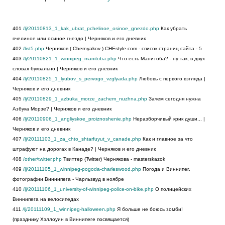
401
/lj/20110813_1_kak_ubrat_pchelinoe_osinoe_gnezdo.php
Как убрать
пчелиное или осиное гнездо | Черняков и его дневник
402
/list5.php
Черняков ( Chernyakov ) CHEstyle.com - cписок страниц сайта - 5
403
/lj/20110821_1_winnipeg_manitoba.php
Что есть Манитоба? - ну так, в двух
словах буквально | Черняков и его дневник
404
/lj/20110825_1_lyubov_s_pervogo_vzglyada.php
Любовь с первого взгляда |
Черняков и его дневник
405
/lj/20110829_1_azbuka_morze_zachem_nuzhna.php
Зачем сегодня нужна
Азбука Морзе? | Черняков и его дневник
406
/lj/20110906_1_angliyskoe_proiznoshenie.php
Неразборчивый крик души... |
Черняков и его дневник
407
/lj/20111103_1_za_chto_shtarfuyut_v_canade.php
Как и главное за что
штрафуют на дорогах в Канаде? | Черняков и его дневник
408
/other/twitter.php
Твиттер (Twitter) Чернякова - masterskazok
409
/lj/20111105_1_winnipeg-pogoda-charleswood.php
Погода и Виннипег,
фотографии Виннипега - Чарльзвуд в ноябре
410
/lj/20111106_1_university-of-winnipeg-police-on-bike.php
О полицейских
Виннипега на велосипедах
411
/lj/20111109_1_winnipeg-halloween.php
Я больше не боюсь зомби!
(празднику Хэллоуин в Виннипеге посвящается)