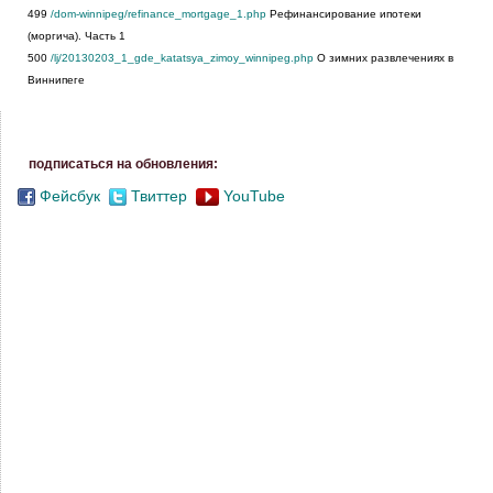
499
/dom-winnipeg/refinance_mortgage_1.php
Рефинансирование ипотеки
(моргича). Часть 1
500
/lj/20130203_1_gde_katatsya_zimoy_winnipeg.php
О зимних развлечениях в
Виннипеге
подписаться на обновления:
Фейсбук
Твиттер
YouTube