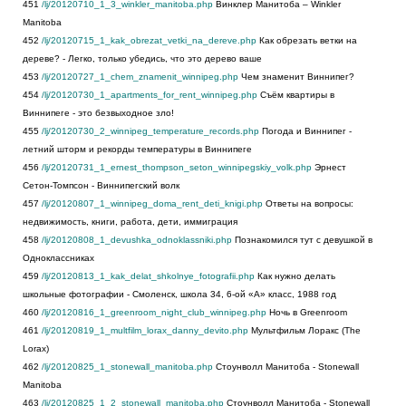
451
/lj/20120710_1_3_winkler_manitoba.php
Винклер Манитоба – Winkler
Manitoba
452
/lj/20120715_1_kak_obrezat_vetki_na_dereve.php
Как обрезать ветки на
дереве? - Легко, только убедись, что это дерево ваше
453
/lj/20120727_1_chem_znamenit_winnipeg.php
Чем знаменит Виннипег?
454
/lj/20120730_1_apartments_for_rent_winnipeg.php
Съём квартиры в
Виннипеге - это безвыходное зло!
455
/lj/20120730_2_winnipeg_temperature_records.php
Погода и Виннипег -
летний шторм и рекорды температуры в Виннипеге
456
/lj/20120731_1_ernest_thompson_seton_winnipegskiy_volk.php
Эрнест
Сетон-Томпсон - Виннипегский волк
457
/lj/20120807_1_winnipeg_doma_rent_deti_knigi.php
Ответы на вопросы:
недвижимость, книги, работа, дети, иммиграция
458
/lj/20120808_1_devushka_odnoklassniki.php
Познакомился тут с девушкой в
Одноклассниках
459
/lj/20120813_1_kak_delat_shkolnye_fotografii.php
Как нужно делать
школьные фотографии - Смоленск, школа 34, 6-ой «А» класс, 1988 год
460
/lj/20120816_1_greenroom_night_club_winnipeg.php
Ночь в Greenroom
461
/lj/20120819_1_multfilm_lorax_danny_devito.php
Мультфильм Лоракс (The
Lorax)
462
/lj/20120825_1_stonewall_manitoba.php
Стоунволл Манитоба - Stonewall
Manitoba
463
/lj/20120825_1_2_stonewall_manitoba.php
Стоунволл Манитоба - Stonewall