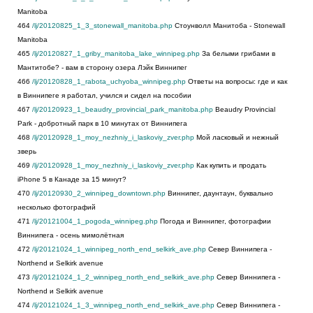
Manitoba
464
/lj/20120825_1_3_stonewall_manitoba.php
Стоунволл Манитоба - Stonewall
Manitoba
465
/lj/20120827_1_griby_manitoba_lake_winnipeg.php
За белыми грибами в
Мантитобе? - вам в сторону озера Лэйк Виннипег
466
/lj/20120828_1_rabota_uchyoba_winnipeg.php
Ответы на вопросы: где и как
в Виннипеге я работал, учился и сидел на пособии
467
/lj/20120923_1_beaudry_provincial_park_manitoba.php
Beaudry Provincial
Park - добротный парк в 10 минутах от Виннипега
468
/lj/20120928_1_moy_nezhniy_i_laskoviy_zver.php
Мой ласковый и нежный
зверь
469
/lj/20120928_1_moy_nezhniy_i_laskoviy_zver.php
Как купить и продать
iPhone 5 в Канаде за 15 минут?
470
/lj/20120930_2_winnipeg_downtown.php
Виннипег, даунтаун, буквально
несколько фотографий
471
/lj/20121004_1_pogoda_winnipeg.php
Погода и Виннипег, фотографии
Виннипега - осень мимолётная
472
/lj/20121024_1_winnipeg_north_end_selkirk_ave.php
Север Виннипега -
Northend и Selkirk avenue
473
/lj/20121024_1_2_winnipeg_north_end_selkirk_ave.php
Север Виннипега -
Northend и Selkirk avenue
474
/lj/20121024_1_3_winnipeg_north_end_selkirk_ave.php
Север Виннипега -