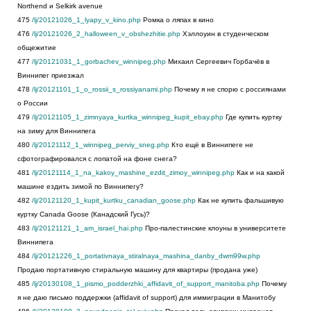
Northend и Selkirk avenue
475
/lj/20121026_1_lyapy_v_kino.php
Ромка о ляпах в кино
476
/lj/20121026_2_halloween_v_obshezhitie.php
Хэллоуин в студенческом
общежитие
477
/lj/20121031_1_gorbachev_winnipeg.php
Михаил Сергеевич Горбачёв в
Виннипег приезжал
478
/lj/20121101_1_o_rossii_s_rossiyanami.php
Почему я не спорю с россиянами
о России
479
/lj/20121105_1_zimnyaya_kurtka_winnipeg_kupit_ebay.php
Где купить куртку
на зиму для Виннипега
480
/lj/20121112_1_winnipeg_perviy_sneg.php
Кто ещё в Виннипеге не
сфотографировался с лопатой на фоне снега?
481
/lj/20121114_1_na_kakoy_mashine_ezdit_zimoy_winnipeg.php
Как и на какой
машине ездить зимой по Виннипегу?
482
/lj/20121120_1_kupit_kurtku_canadian_goose.php
Как не купить фальшивую
куртку Canada Goose (Канадский Гусь)?
483
/lj/20121121_1_am_israel_hai.php
Про-палестинские клоуны в университете
Виннипега
484
/lj/20121226_1_portativnaya_stiralnaya_mashina_danby_dwm99w.php
Продаю портативную стиральную машину для квартиры (продана уже)
485
/lj/20130108_1_pismo_podderzhki_affidavit_of_support_manitoba.php
Почему
я не даю письмо поддержки (affidavit of support) для иммиграции в Манитобу