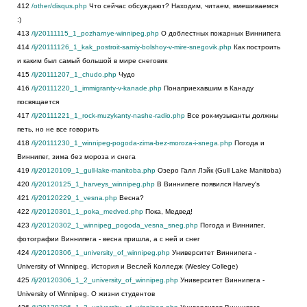
412
/other/disqus.php
Что сейчас обсуждают? Находим, читаем, вмешиваемся
:)
413
/lj/20111115_1_pozharnye-winnipeg.php
О доблестных пожарных Виннипега
414
/lj/20111126_1_kak_postroit-samiy-bolshoy-v-mire-snegovik.php
Как построить
и каким был самый большой в мире снеговик
415
/lj/20111207_1_chudo.php
Чудо
416
/lj/20111220_1_immigranty-v-kanade.php
Понаприехавшим в Канаду
посвящается
417
/lj/20111221_1_rock-muzykanty-nashe-radio.php
Все рок-музыканты должны
петь, но не все говорить
418
/lj/20111230_1_winnipeg-pogoda-zima-bez-moroza-i-snega.php
Погода и
Виннипег, зима без мороза и снега
419
/lj/20120109_1_gull-lake-manitoba.php
Озеро Галл Лэйк (Gull Lake Manitoba)
420
/lj/20120125_1_harveys_winnipeg.php
В Виннипеге появился Harvey's
421
/lj/20120229_1_vesna.php
Весна?
422
/lj/20120301_1_poka_medved.php
Пока, Медвед!
423
/lj/20120302_1_winnipeg_pogoda_vesna_sneg.php
Погода и Виннипег,
фотографии Виннипега - весна пришла, а с ней и снег
424
/lj/20120306_1_university_of_winnipeg.php
Университет Виннипега -
University of Winnipeg. История и Веслей Колледж (Wesley College)
425
/lj/20120306_1_2_university_of_winnipeg.php
Университет Виннипега -
University of Winnipeg. О жизни студентов