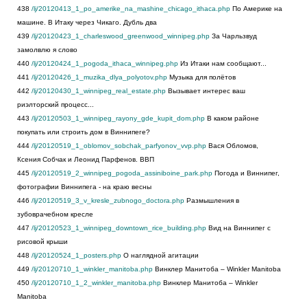
438
/lj/20120413_1_po_amerike_na_mashine_chicago_ithaca.php
По Америке на
машине. В Итаку через Чикаго. Дубль два
439
/lj/20120423_1_charleswood_greenwood_winnipeg.php
За Чарльзвуд
замолвлю я слово
440
/lj/20120424_1_pogoda_ithaca_winnipeg.php
Из Итаки нам сообщают...
441
/lj/20120426_1_muzika_dlya_polyotov.php
Музыка для полётов
442
/lj/20120430_1_winnipeg_real_estate.php
Вызывает интерес ваш
риэлторский процесс...
443
/lj/20120503_1_winnipeg_rayony_gde_kupit_dom.php
В каком районе
покупать или строить дом в Виннипеге?
444
/lj/20120519_1_oblomov_sobchak_parfyonov_vvp.php
Вася Обломов,
Ксения Собчак и Леонид Парфенов. ВВП
445
/lj/20120519_2_winnipeg_pogoda_assiniboine_park.php
Погода и Виннипег,
фотографии Виннипега - на краю весны
446
/lj/20120519_3_v_kresle_zubnogo_doctora.php
Размышления в
зубоврачебном кресле
447
/lj/20120523_1_winnipeg_downtown_rice_building.php
Вид на Виннипег с
рисовой крыши
448
/lj/20120524_1_posters.php
О наглядной агитации
449
/lj/20120710_1_winkler_manitoba.php
Винклер Манитоба – Winkler Manitoba
450
/lj/20120710_1_2_winkler_manitoba.php
Винклер Манитоба – Winkler
Manitoba