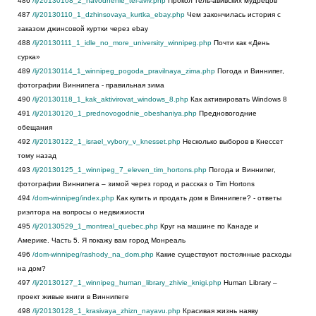
486
/lj/20130108_2_navodnenie_tel-aviv.php
Прокол тель-авивских мудрецов
487
/lj/20130110_1_dzhinsovaya_kurtka_ebay.php
Чем закончилась история с
заказом джинсовой куртки через ebay
488
/lj/20130111_1_idle_no_more_university_winnipeg.php
Почти как «День
сурка»
489
/lj/20130114_1_winnipeg_pogoda_pravilnaya_zima.php
Погода и Виннипег,
фотографии Виннипега - правильная зима
490
/lj/20130118_1_kak_aktivirovat_windows_8.php
Как активировать Windows 8
491
/lj/20130120_1_prednovogodnie_obeshaniya.php
Предновогодние
обещания
492
/lj/20130122_1_israel_vybory_v_knesset.php
Несколько выборов в Кнессет
тому назад
493
/lj/20130125_1_winnipeg_7_eleven_tim_hortons.php
Погода и Виннипег,
фотографии Виннипега – зимой через город и рассказ о Tim Hortons
494
/dom-winnipeg/index.php
Как купить и продать дом в Виннипеге? - ответы
риэлтора на вопросы о недвижиости
495
/lj/20130529_1_montreal_quebec.php
Круг на машине по Канаде и
Америке. Часть 5. Я покажу вам город Монреаль
496
/dom-winnipeg/rashody_na_dom.php
Какие существуют постоянные расходы
на дом?
497
/lj/20130127_1_winnipeg_human_library_zhivie_knigi.php
Human Library –
проект живые книги в Виннипеге
498
/lj/20130128_1_krasivaya_zhizn_nayavu.php
Красивая жизнь наяву